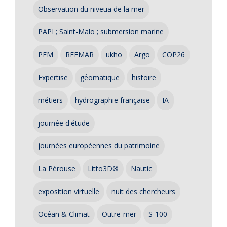
Observation du niveua de la mer
PAPI ; Saint-Malo ; submersion marine
PEM
REFMAR
ukho
Argo
COP26
Expertise
géomatique
histoire
métiers
hydrographie française
IA
journée d'étude
journées européennes du patrimoine
La Pérouse
Litto3D®
Nautic
exposition virtuelle
nuit des chercheurs
Océan & Climat
Outre-mer
S-100