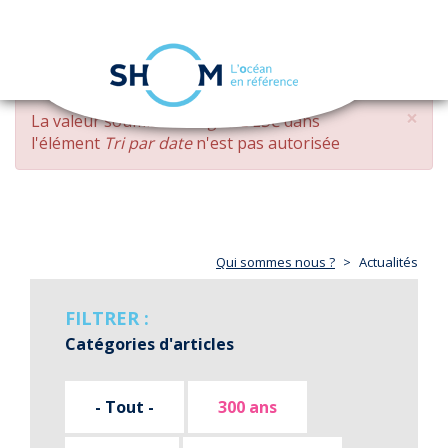
Panneau de gestion des cookies
Toggle
navigation
Aller
×
MESSAGE
La valeur soumise
changed DESC
dans
au
D'ERREUR
l'élément
Tri par date
n'est pas autorisée
contenu
principal
Qui sommes nous ?
Actualités
FILTRER :
Catégories d'articles
- Tout -
300 ans