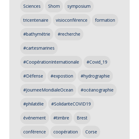
Sciences
Shom
symposium
tricentenaire
visioconférence
formation
#bathymétrie
#recherche
#cartesmarines
#CoopérationInternationale
#Covid_19
#Défense
#expostion
#hydrographie
#JourneeMondialeOcean
#océanographie
#philatélie
#SolidariteCOVID19
événement
#timbre
Brest
conférence
coopération
Corse