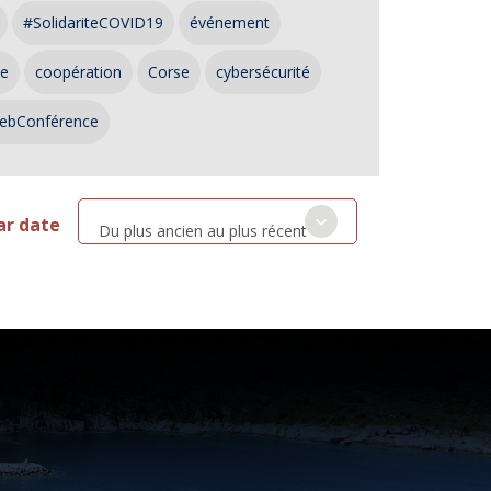
#SolidariteCOVID19
événement
ce
coopération
Corse
cybersécurité
ebConférence
ar date
Du plus ancien au plus récent