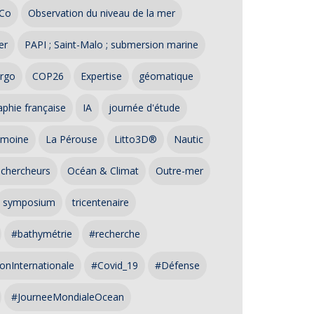
Co
Observation du niveau de la mer
er
PAPI ; Saint-Malo ; submersion marine
rgo
COP26
Expertise
géomatique
phie française
IA
journée d'étude
imoine
La Pérouse
Litto3D®
Nautic
 chercheurs
Océan & Climat
Outre-mer
symposium
tricentenaire
#bathymétrie
#recherche
onInternationale
#Covid_19
#Défense
#JourneeMondialeOcean