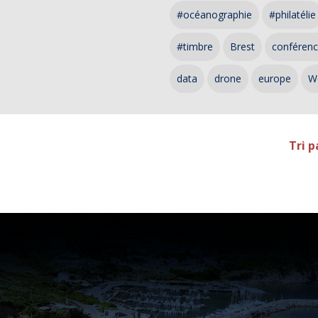
#océanographie
#philatélie
#timbre
Brest
conféren
data
drone
europe
W
Tri p