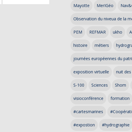
Mayotte
MerIGéo
Nav&
Observation du niveua de la m
PEM
REFMAR
ukho
A
histoire
métiers
hydrogra
journées européennes du patr
exposition virtuelle
nuit des
S-100
Sciences
Shom
visioconférence
formation
#cartesmarines
#Coopérati
#expostion
#hydrographie