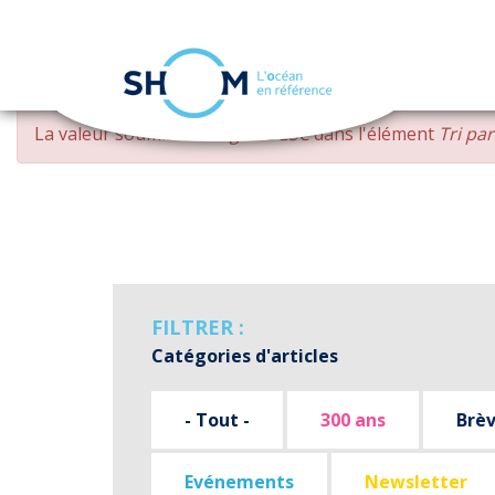
Panneau de gestion des cookies
Aller
MESSAGE
La valeur soumise
changed DESC
dans l'élément
Tri pa
au
D'ERREUR
contenu
principal
FILTRER :
Catégories d'articles
- Tout -
300 ans
Brè
Evénements
Newsletter