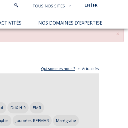
Rechercher
EN
FR
Rechercher
TOUS NOS SITES
TOUS
NOS
ACTIVITÉS
NOS DOMAINES D'EXPERTISE
SITES
×
Qui sommes nous ?
Actualités
ot
DriX H-9
EMR
aphie
Journées REFMAR
Marégrahe