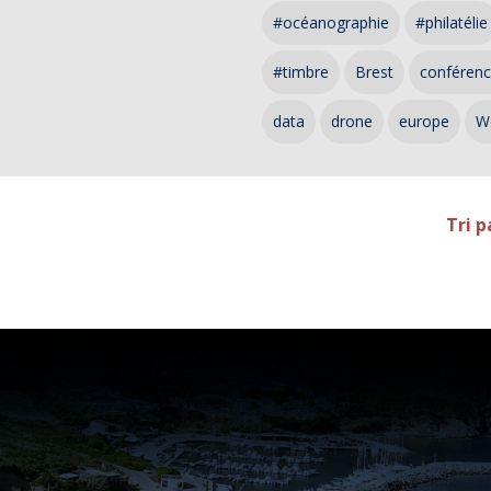
#océanographie
#philatélie
#timbre
Brest
conféren
data
drone
europe
W
Tri p