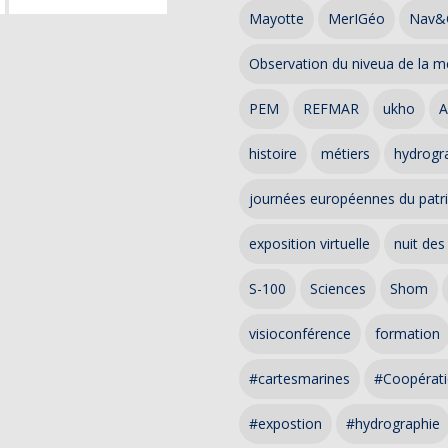
Mayotte
MerIGéo
Nav&
Observation du niveua de la m
PEM
REFMAR
ukho
A
histoire
métiers
hydrogra
journées européennes du patr
exposition virtuelle
nuit des
S-100
Sciences
Shom
visioconférence
formation
#cartesmarines
#Coopérati
#expostion
#hydrographie