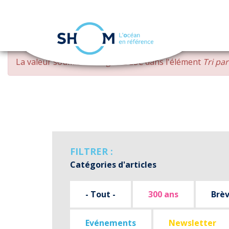
Panneau de gestion des cookies
Aller
MESSAGE
La valeur soumise
changed DESC
dans l'élément
Tri pa
au
D'ERREUR
contenu
principal
FILTRER :
Catégories d'articles
- Tout -
300 ans
Brè
Evénements
Newsletter