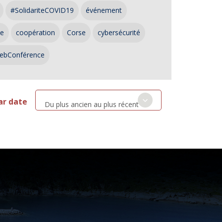
#SolidariteCOVID19
événement
ce
coopération
Corse
cybersécurité
ebConférence
ar date
Du plus ancien au plus récent