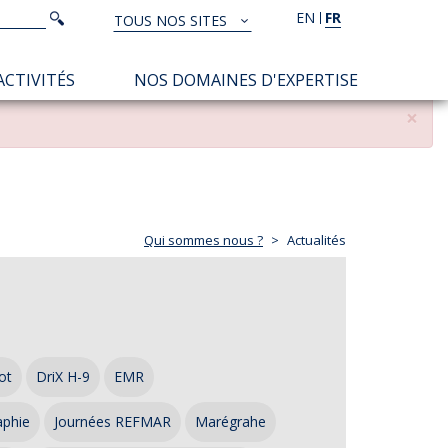
Rechercher
EN
FR
Rechercher
TOUS NOS SITES
TOUS
NOS
ACTIVITÉS
NOS DOMAINES D'EXPERTISE
SITES
×
Qui sommes nous ?
Actualités
ot
DriX H-9
EMR
aphie
Journées REFMAR
Marégrahe