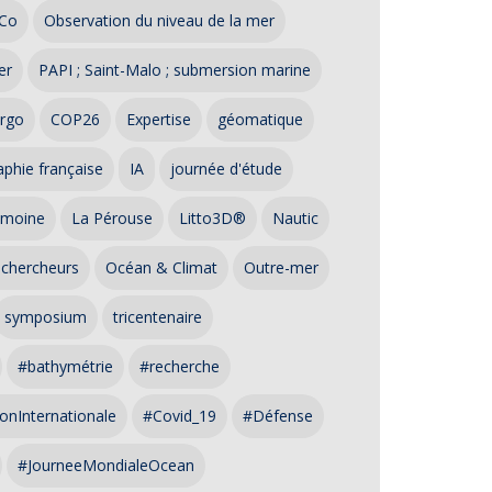
Co
Observation du niveau de la mer
er
PAPI ; Saint-Malo ; submersion marine
rgo
COP26
Expertise
géomatique
phie française
IA
journée d'étude
imoine
La Pérouse
Litto3D®
Nautic
 chercheurs
Océan & Climat
Outre-mer
symposium
tricentenaire
#bathymétrie
#recherche
onInternationale
#Covid_19
#Défense
#JourneeMondialeOcean