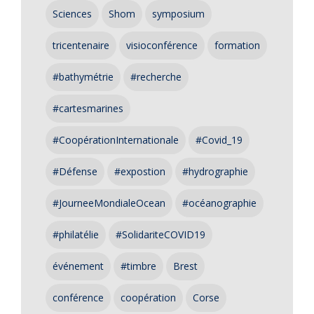
Sciences
Shom
symposium
tricentenaire
visioconférence
formation
#bathymétrie
#recherche
#cartesmarines
#CoopérationInternationale
#Covid_19
#Défense
#expostion
#hydrographie
#JourneeMondialeOcean
#océanographie
#philatélie
#SolidariteCOVID19
événement
#timbre
Brest
conférence
coopération
Corse