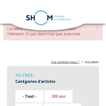
Panneau de gestion des cookies
Toggle
navigation
Aller
×
MESSAGE
La valeur soumise
changed DESC
dans
au
D'ERREUR
l'élément
Tri par date
n'est pas autorisée
contenu
principal
Qui sommes nous ?
Actualités
FILTRER :
Catégories d'articles
- Tout -
300 ans