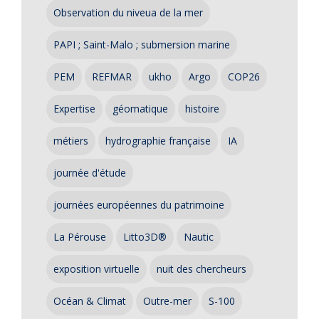
Observation du niveua de la mer
PAPI ; Saint-Malo ; submersion marine
PEM
REFMAR
ukho
Argo
COP26
Expertise
géomatique
histoire
métiers
hydrographie française
IA
journée d'étude
journées européennes du patrimoine
La Pérouse
Litto3D®
Nautic
exposition virtuelle
nuit des chercheurs
Océan & Climat
Outre-mer
S-100