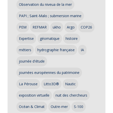
Observation du niveua de la mer
PAPI ; Saint-Malo ; submersion marine
PEM
REFMAR
ukho
Argo
COP26
Expertise
géomatique
histoire
métiers
hydrographie française
IA
journée d'étude
journées européennes du patrimoine
La Pérouse
Litto3D®
Nautic
exposition virtuelle
nuit des chercheurs
Océan & Climat
Outre-mer
S-100