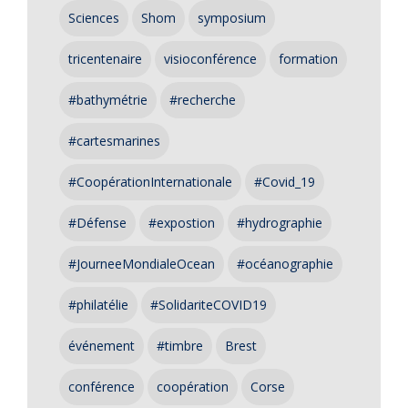
Sciences
Shom
symposium
tricentenaire
visioconférence
formation
#bathymétrie
#recherche
#cartesmarines
#CoopérationInternationale
#Covid_19
#Défense
#expostion
#hydrographie
#JourneeMondialeOcean
#océanographie
#philatélie
#SolidariteCOVID19
événement
#timbre
Brest
conférence
coopération
Corse