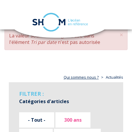
Panneau de gestion des cookies
Toggle
navigation
Aller
×
MESSAGE
La valeur soumise
changed DESC
dans
au
D'ERREUR
l'élément
Tri par date
n'est pas autorisée
contenu
principal
Qui sommes nous ?
Actualités
FILTRER :
Catégories d'articles
- Tout -
300 ans