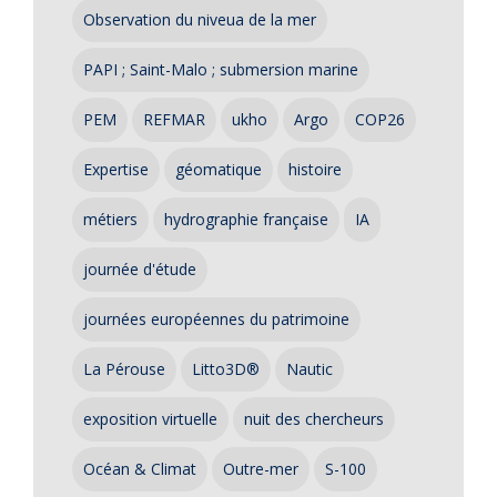
Observation du niveua de la mer
PAPI ; Saint-Malo ; submersion marine
PEM
REFMAR
ukho
Argo
COP26
Expertise
géomatique
histoire
métiers
hydrographie française
IA
journée d'étude
journées européennes du patrimoine
La Pérouse
Litto3D®
Nautic
exposition virtuelle
nuit des chercheurs
Océan & Climat
Outre-mer
S-100