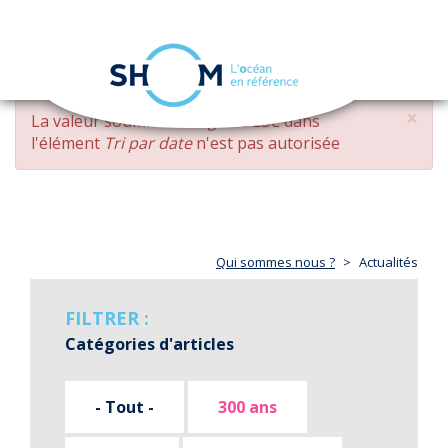
Panneau de gestion des cookies
Toggle
navigation
Aller
×
MESSAGE
La valeur soumise
changed DESC
dans
au
D'ERREUR
l'élément
Tri par date
n'est pas autorisée
contenu
principal
Qui sommes nous ?
Actualités
FILTRER :
Catégories d'articles
- Tout -
300 ans