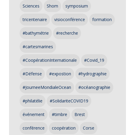
Sciences
Shom
symposium
tricentenaire
visioconférence
formation
#bathymétrie
#recherche
#cartesmarines
#CoopérationInternationale
#Covid_19
#Défense
#expostion
#hydrographie
#JourneeMondialeOcean
#océanographie
#philatélie
#SolidariteCOVID19
événement
#timbre
Brest
conférence
coopération
Corse