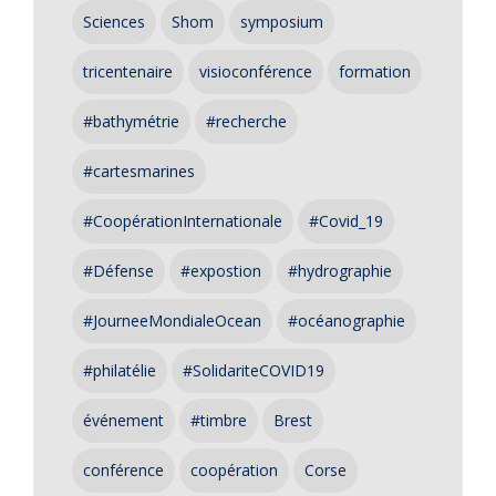
Sciences
Shom
symposium
tricentenaire
visioconférence
formation
#bathymétrie
#recherche
#cartesmarines
#CoopérationInternationale
#Covid_19
#Défense
#expostion
#hydrographie
#JourneeMondialeOcean
#océanographie
#philatélie
#SolidariteCOVID19
événement
#timbre
Brest
conférence
coopération
Corse