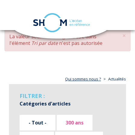
Panneau de gestion des cookies
Toggle
navigation
Aller
×
MESSAGE
La valeur soumise
changed DESC
dans
au
D'ERREUR
l'élément
Tri par date
n'est pas autorisée
contenu
principal
Qui sommes nous ?
Actualités
FILTRER :
Catégories d'articles
- Tout -
300 ans