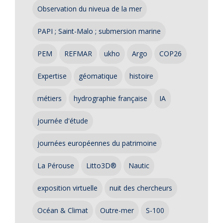
Observation du niveua de la mer
PAPI ; Saint-Malo ; submersion marine
PEM
REFMAR
ukho
Argo
COP26
Expertise
géomatique
histoire
métiers
hydrographie française
IA
journée d'étude
journées européennes du patrimoine
La Pérouse
Litto3D®
Nautic
exposition virtuelle
nuit des chercheurs
Océan & Climat
Outre-mer
S-100