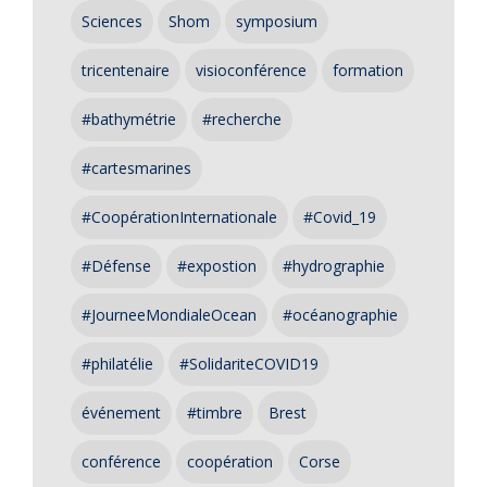
Sciences
Shom
symposium
tricentenaire
visioconférence
formation
#bathymétrie
#recherche
#cartesmarines
#CoopérationInternationale
#Covid_19
#Défense
#expostion
#hydrographie
#JourneeMondialeOcean
#océanographie
#philatélie
#SolidariteCOVID19
événement
#timbre
Brest
conférence
coopération
Corse