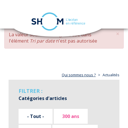
Panneau de gestion des cookies
Toggle
navigation
Aller
×
MESSAGE
La valeur soumise
changed DESC
dans
au
D'ERREUR
l'élément
Tri par date
n'est pas autorisée
contenu
principal
Qui sommes nous ?
Actualités
FILTRER :
Catégories d'articles
- Tout -
300 ans