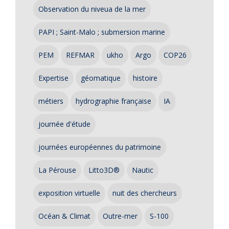
Observation du niveua de la mer
PAPI ; Saint-Malo ; submersion marine
PEM
REFMAR
ukho
Argo
COP26
Expertise
géomatique
histoire
métiers
hydrographie française
IA
journée d'étude
journées européennes du patrimoine
La Pérouse
Litto3D®
Nautic
exposition virtuelle
nuit des chercheurs
Océan & Climat
Outre-mer
S-100