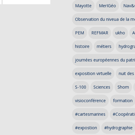
Mayotte
MerIGéo
Nav&
Observation du niveua de la m
PEM
REFMAR
ukho
A
histoire
métiers
hydrogra
journées européennes du patr
exposition virtuelle
nuit des
S-100
Sciences
Shom
visioconférence
formation
#cartesmarines
#Coopérati
#expostion
#hydrographie