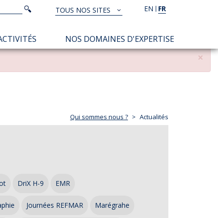
Rechercher
EN
FR
Rechercher
TOUS NOS SITES
TOUS
NOS
ACTIVITÉS
NOS DOMAINES D'EXPERTISE
SITES
×
Qui sommes nous ?
Actualités
ot
DriX H-9
EMR
aphie
Journées REFMAR
Marégrahe