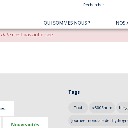
NAVIGATION
QUI SOMMES NOUS ?
NOS 
PRINCIPALE
r date
n'est pas autorisée
Tags
- Tout -
#300Shom
berg
ves
Journée mondiale de l'hydrogr
Nouveautés