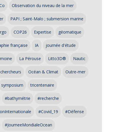
Co
Observation du niveau de la mer
er
PAPI ; Saint-Malo ; submersion marine
rgo
COP26
Expertise
géomatique
phie française
IA
journée d'étude
imoine
La Pérouse
Litto3D®
Nautic
 chercheurs
Océan & Climat
Outre-mer
symposium
tricentenaire
#bathymétrie
#recherche
onInternationale
#Covid_19
#Défense
#JourneeMondialeOcean