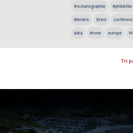
#océanographie
#philatélie
#timbre
Brest
conféren
data
drone
europe
W
Tri p