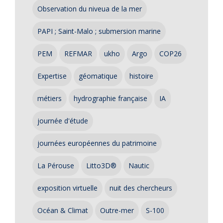
Observation du niveua de la mer
PAPI ; Saint-Malo ; submersion marine
PEM
REFMAR
ukho
Argo
COP26
Expertise
géomatique
histoire
métiers
hydrographie française
IA
journée d'étude
journées européennes du patrimoine
La Pérouse
Litto3D®
Nautic
exposition virtuelle
nuit des chercheurs
Océan & Climat
Outre-mer
S-100