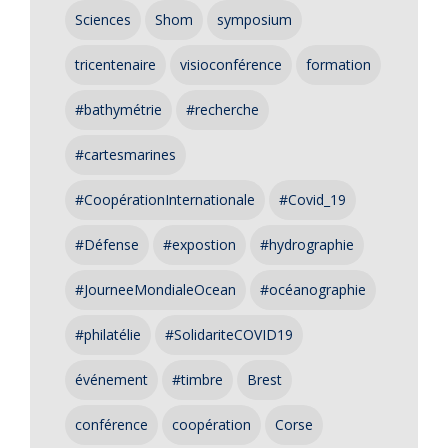
Sciences
Shom
symposium
tricentenaire
visioconférence
formation
#bathymétrie
#recherche
#cartesmarines
#CoopérationInternationale
#Covid_19
#Défense
#expostion
#hydrographie
#JourneeMondialeOcean
#océanographie
#philatélie
#SolidariteCOVID19
événement
#timbre
Brest
conférence
coopération
Corse