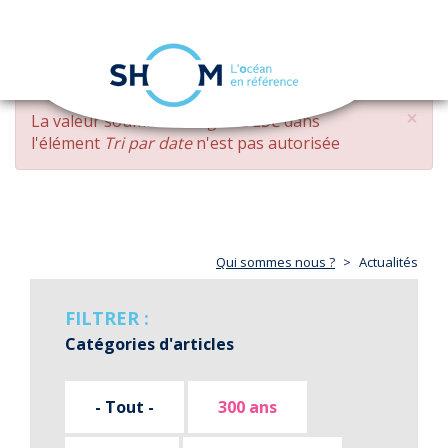
Panneau de gestion des cookies
Toggle
navigation
Aller
×
MESSAGE
La valeur soumise
changed DESC
dans
au
D'ERREUR
l'élément
Tri par date
n'est pas autorisée
contenu
principal
Qui sommes nous ?
Actualités
FILTRER :
Catégories d'articles
- Tout -
300 ans