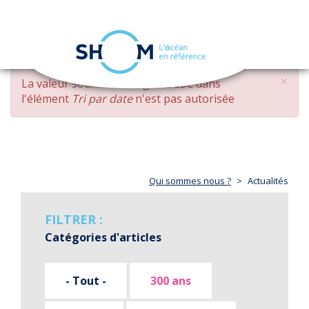
Panneau de gestion des cookies
Toggle
navigation
Aller
×
MESSAGE
La valeur soumise
changed DESC
dans
au
D'ERREUR
l'élément
Tri par date
n'est pas autorisée
contenu
principal
Qui sommes nous ?
Actualités
FILTRER :
Catégories d'articles
- Tout -
300 ans