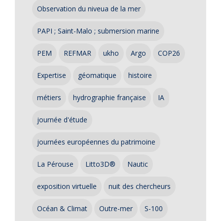
Observation du niveua de la mer
PAPI ; Saint-Malo ; submersion marine
PEM
REFMAR
ukho
Argo
COP26
Expertise
géomatique
histoire
métiers
hydrographie française
IA
journée d'étude
journées européennes du patrimoine
La Pérouse
Litto3D®
Nautic
exposition virtuelle
nuit des chercheurs
Océan & Climat
Outre-mer
S-100