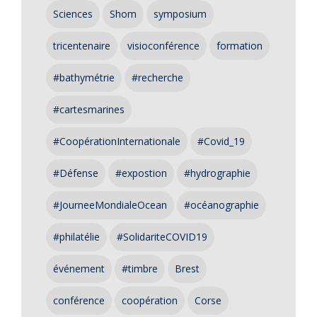
Sciences
Shom
symposium
tricentenaire
visioconférence
formation
#bathymétrie
#recherche
#cartesmarines
#CoopérationInternationale
#Covid_19
#Défense
#expostion
#hydrographie
#JourneeMondialeOcean
#océanographie
#philatélie
#SolidariteCOVID19
événement
#timbre
Brest
conférence
coopération
Corse