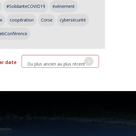
#SolidariteCOVID19
événement
ce
coopération
Corse
cybersécurité
ebConférence
ar date
Du plus ancien au plus récent