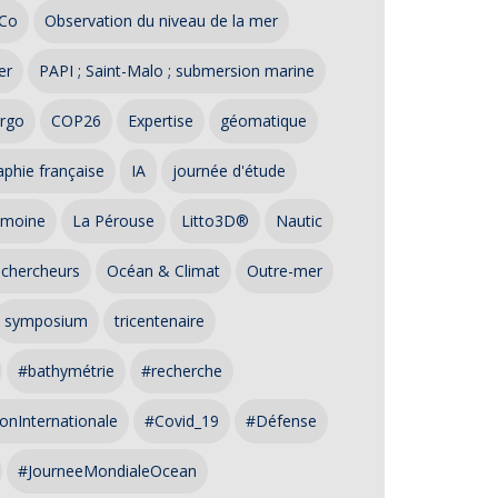
Co
Observation du niveau de la mer
er
PAPI ; Saint-Malo ; submersion marine
rgo
COP26
Expertise
géomatique
phie française
IA
journée d'étude
imoine
La Pérouse
Litto3D®
Nautic
 chercheurs
Océan & Climat
Outre-mer
symposium
tricentenaire
#bathymétrie
#recherche
onInternationale
#Covid_19
#Défense
#JourneeMondialeOcean