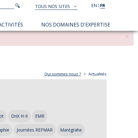
Rechercher
EN
FR
Rechercher
TOUS NOS SITES
TOUS
NOS
ACTIVITÉS
NOS DOMAINES D'EXPERTISE
SITES
×
Qui sommes nous ?
Actualités
ot
DriX H-9
EMR
aphie
Journées REFMAR
Marégrahe