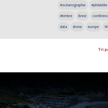
#océanographie
#philatélie
#timbre
Brest
conféren
data
drone
europe
W
Tri p