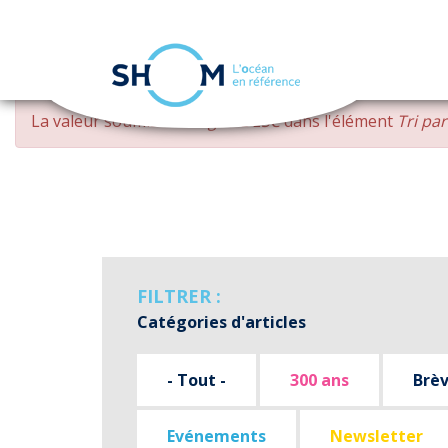
Panneau de gestion des cookies
Aller
MESSAGE
La valeur soumise
changed DESC
dans l'élément
Tri pa
au
D'ERREUR
contenu
principal
FILTRER :
Catégories d'articles
- Tout -
300 ans
Brè
Evénements
Newsletter