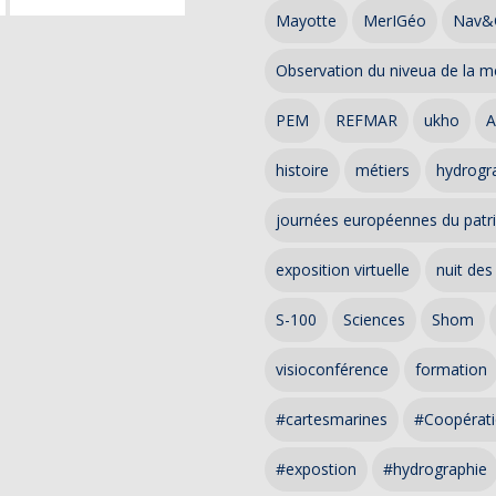
Mayotte
MerIGéo
Nav&
Observation du niveua de la m
PEM
REFMAR
ukho
A
histoire
métiers
hydrogra
journées européennes du patr
exposition virtuelle
nuit des
S-100
Sciences
Shom
visioconférence
formation
#cartesmarines
#Coopérati
#expostion
#hydrographie