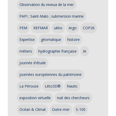
Observation du niveua de la mer
PAPI ; Saint-Malo ; submersion marine
PEM
REFMAR
ukho
Argo
COP26
Expertise
géomatique
histoire
métiers
hydrographie française
IA
journée d'étude
journées européennes du patrimoine
La Pérouse
Litto3D®
Nautic
exposition virtuelle
nuit des chercheurs
Océan & Climat
Outre-mer
S-100