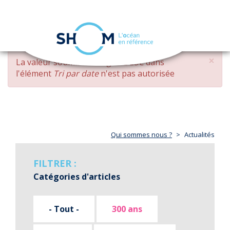
Panneau de gestion des cookies
Toggle
navigation
Aller
×
MESSAGE
La valeur soumise
changed DESC
dans
au
D'ERREUR
l'élément
Tri par date
n'est pas autorisée
contenu
principal
Qui sommes nous ?
Actualités
FILTRER :
Catégories d'articles
- Tout -
300 ans