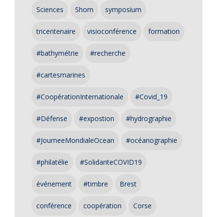
Sciences
Shom
symposium
tricentenaire
visioconférence
formation
#bathymétrie
#recherche
#cartesmarines
#CoopérationInternationale
#Covid_19
#Défense
#expostion
#hydrographie
#JourneeMondialeOcean
#océanographie
#philatélie
#SolidariteCOVID19
événement
#timbre
Brest
conférence
coopération
Corse