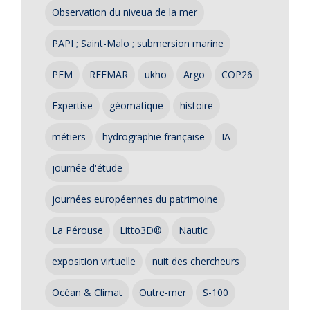
Observation du niveua de la mer
PAPI ; Saint-Malo ; submersion marine
PEM
REFMAR
ukho
Argo
COP26
Expertise
géomatique
histoire
métiers
hydrographie française
IA
journée d'étude
journées européennes du patrimoine
La Pérouse
Litto3D®
Nautic
exposition virtuelle
nuit des chercheurs
Océan & Climat
Outre-mer
S-100