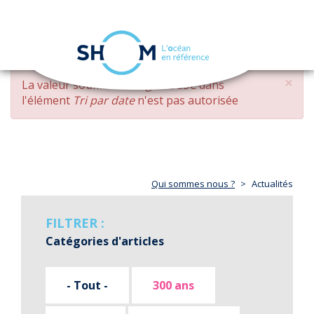
Panneau de gestion des cookies
Toggle
navigation
Aller
×
MESSAGE
La valeur soumise
changed DESC
dans
au
D'ERREUR
l'élément
Tri par date
n'est pas autorisée
contenu
principal
Qui sommes nous ?
Actualités
FILTRER :
Catégories d'articles
- Tout -
300 ans