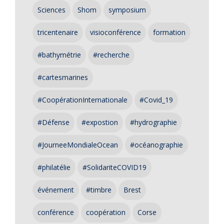
Sciences
Shom
symposium
tricentenaire
visioconférence
formation
#bathymétrie
#recherche
#cartesmarines
#CoopérationInternationale
#Covid_19
#Défense
#expostion
#hydrographie
#JourneeMondialeOcean
#océanographie
#philatélie
#SolidariteCOVID19
événement
#timbre
Brest
conférence
coopération
Corse