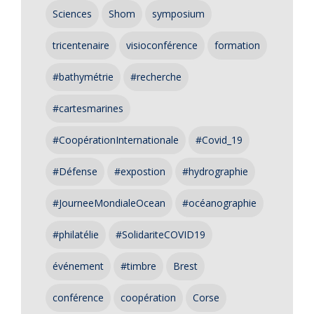
Sciences
Shom
symposium
tricentenaire
visioconférence
formation
#bathymétrie
#recherche
#cartesmarines
#CoopérationInternationale
#Covid_19
#Défense
#expostion
#hydrographie
#JourneeMondialeOcean
#océanographie
#philatélie
#SolidariteCOVID19
événement
#timbre
Brest
conférence
coopération
Corse