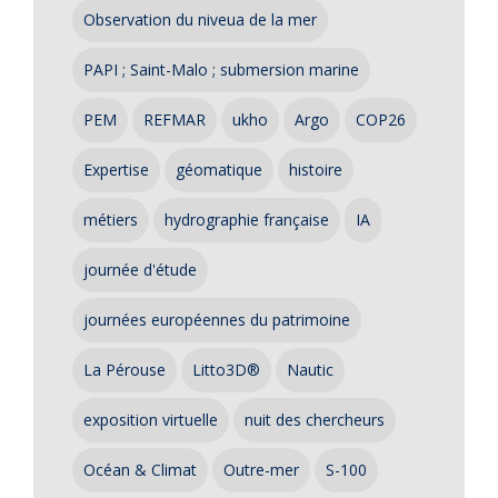
Observation du niveua de la mer
PAPI ; Saint-Malo ; submersion marine
PEM
REFMAR
ukho
Argo
COP26
Expertise
géomatique
histoire
métiers
hydrographie française
IA
journée d'étude
journées européennes du patrimoine
La Pérouse
Litto3D®
Nautic
exposition virtuelle
nuit des chercheurs
Océan & Climat
Outre-mer
S-100