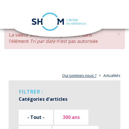
Panneau de gestion des cookies
Toggle
navigation
Aller
×
MESSAGE
La valeur soumise
changed DESC
dans
au
D'ERREUR
l'élément
Tri par date
n'est pas autorisée
contenu
principal
Qui sommes nous ?
Actualités
FILTRER :
Catégories d'articles
- Tout -
300 ans