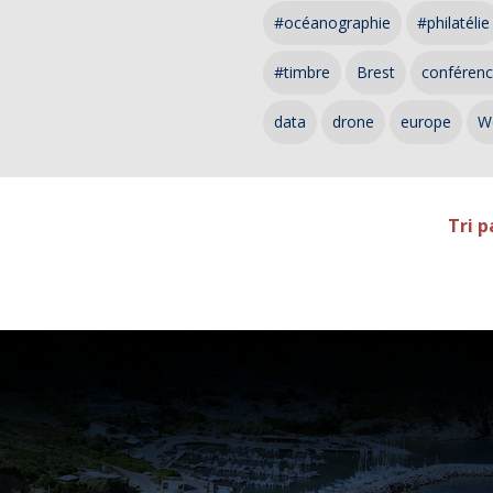
#océanographie
#philatélie
#timbre
Brest
conféren
data
drone
europe
W
Tri p