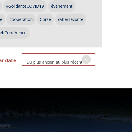
#SolidariteCOVID19
événement
ce
coopération
Corse
cybersécurité
ebConférence
ar date
Du plus ancien au plus récent