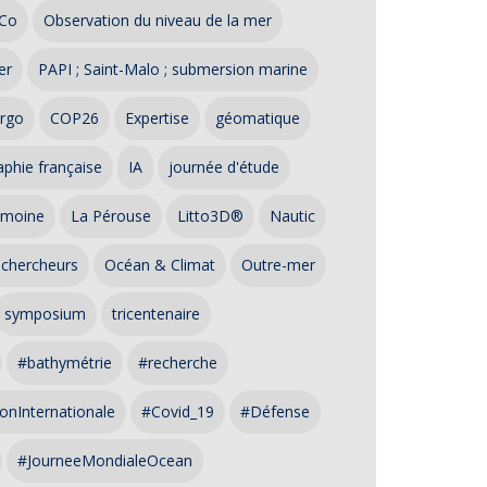
Co
Observation du niveau de la mer
er
PAPI ; Saint-Malo ; submersion marine
rgo
COP26
Expertise
géomatique
phie française
IA
journée d'étude
imoine
La Pérouse
Litto3D®
Nautic
 chercheurs
Océan & Climat
Outre-mer
symposium
tricentenaire
#bathymétrie
#recherche
onInternationale
#Covid_19
#Défense
#JourneeMondialeOcean