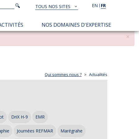
Rechercher
EN
FR
Rechercher
TOUS NOS SITES
TOUS
NOS
ACTIVITÉS
NOS DOMAINES D'EXPERTISE
SITES
×
Qui sommes nous ?
Actualités
ot
DriX H-9
EMR
aphie
Journées REFMAR
Marégrahe