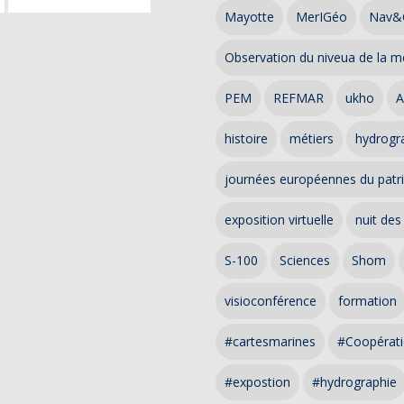
Mayotte
MerIGéo
Nav&
Observation du niveua de la m
PEM
REFMAR
ukho
A
histoire
métiers
hydrogra
journées européennes du patr
exposition virtuelle
nuit des
S-100
Sciences
Shom
visioconférence
formation
#cartesmarines
#Coopérati
#expostion
#hydrographie