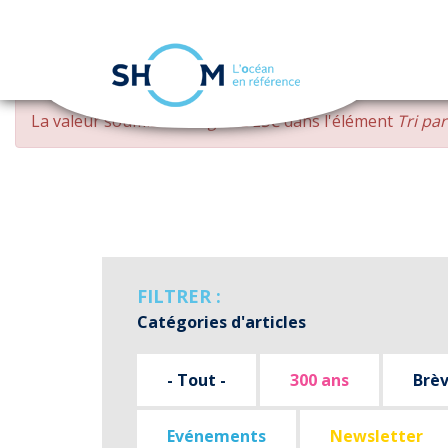
Panneau de gestion des cookies
Aller
MESSAGE
La valeur soumise
changed DESC
dans l'élément
Tri pa
au
D'ERREUR
contenu
principal
FILTRER :
Catégories d'articles
- Tout -
300 ans
Brè
Evénements
Newsletter