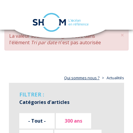
Panneau de gestion des cookies
Toggle
navigation
Aller
×
MESSAGE
La valeur soumise
changed DESC
dans
au
D'ERREUR
l'élément
Tri par date
n'est pas autorisée
contenu
principal
Qui sommes nous ?
Actualités
FILTRER :
Catégories d'articles
- Tout -
300 ans