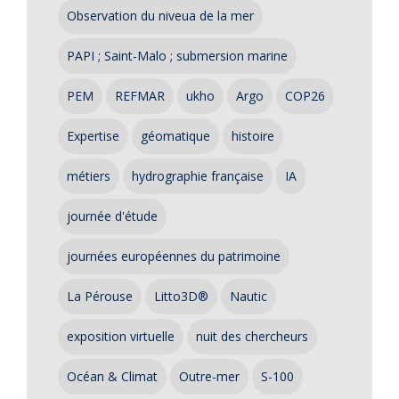
Observation du niveua de la mer
PAPI ; Saint-Malo ; submersion marine
PEM
REFMAR
ukho
Argo
COP26
Expertise
géomatique
histoire
métiers
hydrographie française
IA
journée d'étude
journées européennes du patrimoine
La Pérouse
Litto3D®
Nautic
exposition virtuelle
nuit des chercheurs
Océan & Climat
Outre-mer
S-100