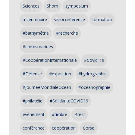
Sciences
Shom
symposium
tricentenaire
visioconférence
formation
#bathymétrie
#recherche
#cartesmarines
#CoopérationInternationale
#Covid_19
#Défense
#expostion
#hydrographie
#JourneeMondialeOcean
#océanographie
#philatélie
#SolidariteCOVID19
événement
#timbre
Brest
conférence
coopération
Corse