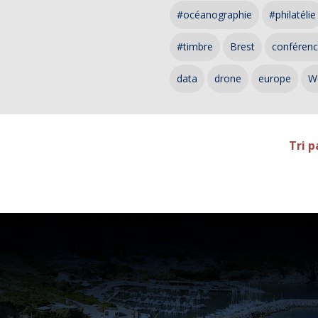
#océanographie
#philatélie
#timbre
Brest
conféren
data
drone
europe
W
Tri p