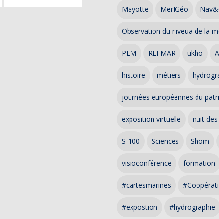
Mayotte
MerIGéo
Nav&
Observation du niveua de la m
PEM
REFMAR
ukho
A
histoire
métiers
hydrogra
journées européennes du patr
exposition virtuelle
nuit des
S-100
Sciences
Shom
visioconférence
formation
#cartesmarines
#Coopérati
#expostion
#hydrographie