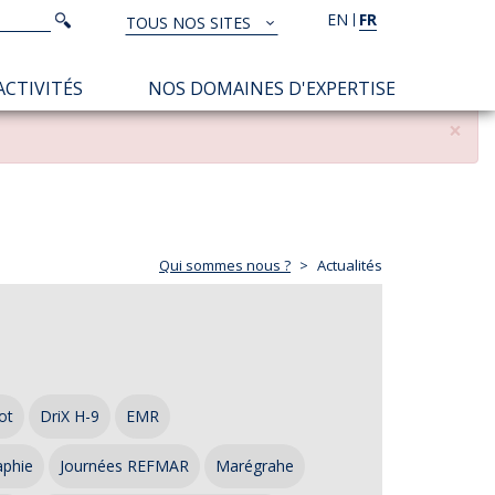
Rechercher
EN
FR
Rechercher
TOUS NOS SITES
TOUS
NOS
ACTIVITÉS
NOS DOMAINES D'EXPERTISE
SITES
×
Qui sommes nous ?
Actualités
ot
DriX H-9
EMR
aphie
Journées REFMAR
Marégrahe