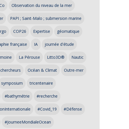
Co
Observation du niveau de la mer
er
PAPI ; Saint-Malo ; submersion marine
rgo
COP26
Expertise
géomatique
phie française
IA
journée d'étude
imoine
La Pérouse
Litto3D®
Nautic
 chercheurs
Océan & Climat
Outre-mer
symposium
tricentenaire
#bathymétrie
#recherche
onInternationale
#Covid_19
#Défense
#JourneeMondialeOcean