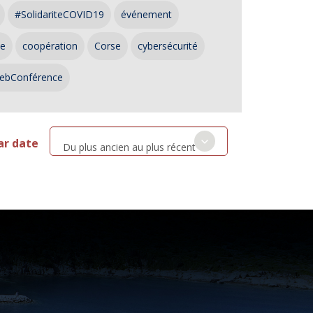
#SolidariteCOVID19
événement
ce
coopération
Corse
cybersécurité
ebConférence
ar date
Du plus ancien au plus récent