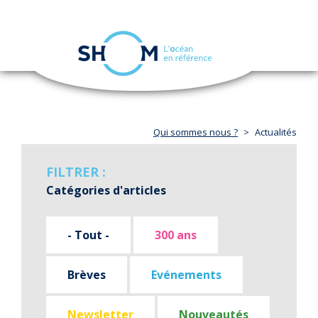
Panneau de gestion des cookies
Toggle
navigation
Aller
au
contenu
principal
Qui sommes nous ?
Actualités
FILTRER :
Catégories d'articles
- Tout -
300 ans
Brèves
Evénements
Newsletter
Nouveautés