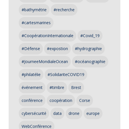
#bathymétrie
#recherche
#cartesmarines
#CoopérationInternationale
#Covid_19
#Défense
#expostion
#hydrographie
#JourneeMondialeOcean
#océanographie
#philatélie
#SolidariteCOVID19
événement
#timbre
Brest
conférence
coopération
Corse
cybersécurité
data
drone
europe
WebConférence