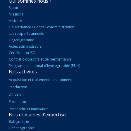
NAVIGATION
Qui sommes nous ?
PRINCIPALE
Statut
Missions
Histoire
Gouvernance / Conseil d’administration
Les rapports annuels
Organigramme
Actes administratifs
Certification ISO
Contrat d’objectifs et de performance
Programme national d'hydrographie (PNH)
Nos activités
Acquisition et traitement des données
Production
Diffusion
Formation
Recherche et innovation
Nos domaines d'expertise
Bathymétrie
Océanographie