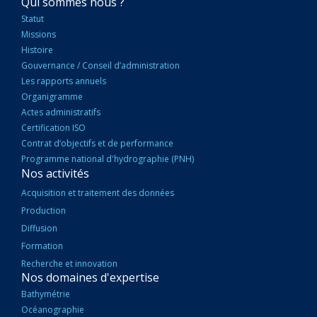
NAVIGATION
Qui sommes nous ?
PRINCIPALE
Statut
Missions
Histoire
Gouvernance / Conseil d’administration
Les rapports annuels
Organigramme
Actes administratifs
Certification ISO
Contrat d’objectifs et de performance
Programme national d'hydrographie (PNH)
Nos activités
Acquisition et traitement des données
Production
Diffusion
Formation
Recherche et innovation
Nos domaines d'expertise
Bathymétrie
Océanographie