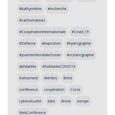
#bathymétrie
#recherche
#cartesmarines
#CoopérationInternationale
#Covid_19
#Défense
#expostion
#hydrographie
#JourneeMondialeOcean
#océanographie
#philatélie
#SolidariteCOVID19
événement
#timbre
Brest
conférence
coopération
Corse
cybersécurité
data
drone
europe
WebConférence