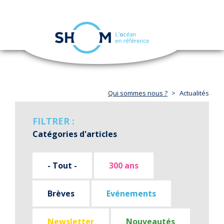
Panneau de gestion des cookies
Toggle
navigation
Aller
au
contenu
principal
Qui sommes nous ?
Actualités
FILTRER :
Catégories d'articles
- Tout -
300 ans
Brèves
Evénements
Newsletter
Nouveautés