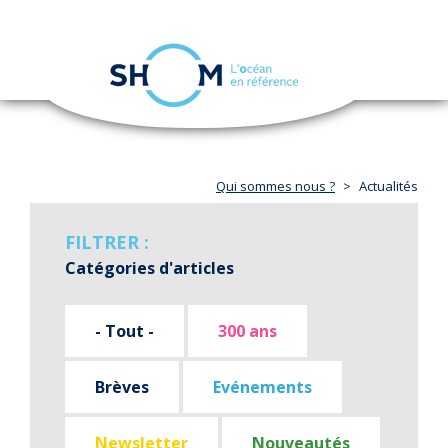
Panneau de gestion des cookies
Toggle
navigation
Aller
au
contenu
principal
Qui sommes nous ?
Actualités
FILTRER :
Catégories d'articles
- Tout -
300 ans
Brèves
Evénements
Newsletter
Nouveautés