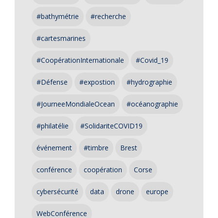
#bathymétrie
#recherche
#cartesmarines
#CoopérationInternationale
#Covid_19
#Défense
#expostion
#hydrographie
#JourneeMondialeOcean
#océanographie
#philatélie
#SolidariteCOVID19
événement
#timbre
Brest
conférence
coopération
Corse
cybersécurité
data
drone
europe
WebConférence