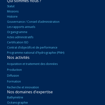
NAVIGATION
Qui sommes nous ?
PRINCIPALE
Statut
Missions
Histoire
Gouvernance / Conseil d’administration
Les rapports annuels
Organigramme
Actes administratifs
Certification ISO
Contrat d’objectifs et de performance
Programme national d'hydrographie (PNH)
Nos activités
Acquisition et traitement des données
Production
Diffusion
Formation
Recherche et innovation
Nos domaines d'expertise
Bathymétrie
Océanographie