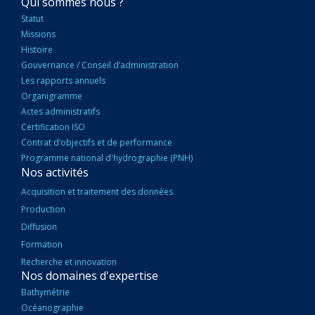
NAVIGATION
Qui sommes nous ?
PRINCIPALE
Statut
Missions
Histoire
Gouvernance / Conseil d’administration
Les rapports annuels
Organigramme
Actes administratifs
Certification ISO
Contrat d’objectifs et de performance
Programme national d'hydrographie (PNH)
Nos activités
Acquisition et traitement des données
Production
Diffusion
Formation
Recherche et innovation
Nos domaines d'expertise
Bathymétrie
Océanographie