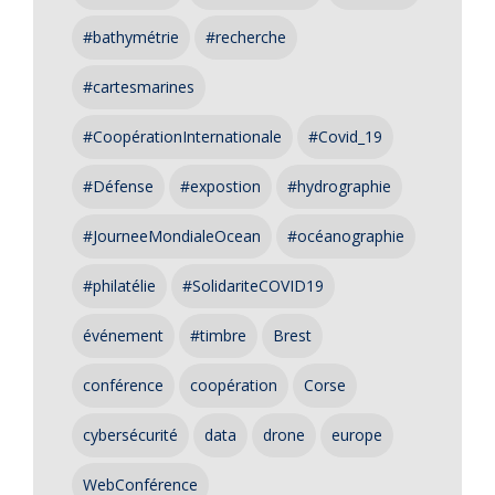
#bathymétrie
#recherche
#cartesmarines
#CoopérationInternationale
#Covid_19
#Défense
#expostion
#hydrographie
#JourneeMondialeOcean
#océanographie
#philatélie
#SolidariteCOVID19
événement
#timbre
Brest
conférence
coopération
Corse
cybersécurité
data
drone
europe
WebConférence