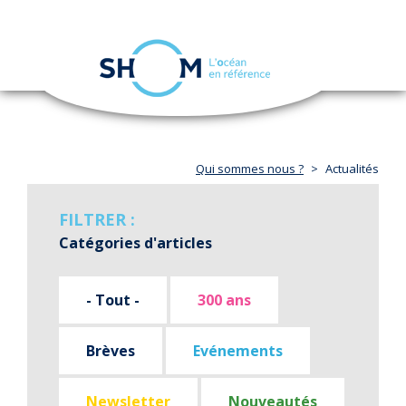
Panneau de gestion des cookies
Toggle
navigation
Aller
au
contenu
principal
Qui sommes nous ?
Actualités
FILTRER :
Catégories d'articles
- Tout -
300 ans
Brèves
Evénements
Newsletter
Nouveautés