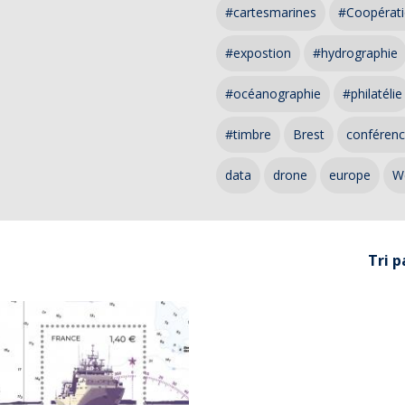
#cartesmarines
#Coopérati
#expostion
#hydrographie
#océanographie
#philatélie
#timbre
Brest
conféren
data
drone
europe
W
Tri p