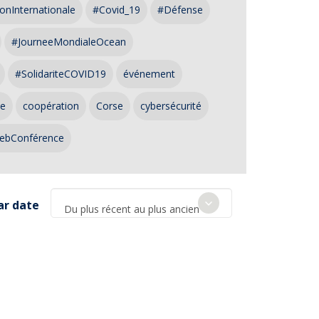
onInternationale
#Covid_19
#Défense
#JourneeMondialeOcean
#SolidariteCOVID19
événement
ce
coopération
Corse
cybersécurité
ebConférence
ar date
Du plus récent au plus ancien