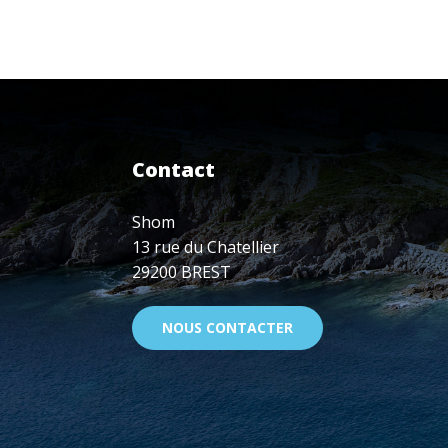
TIMBRES
«
300
ANS
D’HYDROGRAPHIE
FRANÇAISE
»,
DISPONIBLES
Contact
DÈS
LE
8
Shom
JUIN
13 rue du Chatellier
À
29200 BREST
LA
POSTE
NOUS CONTACTER