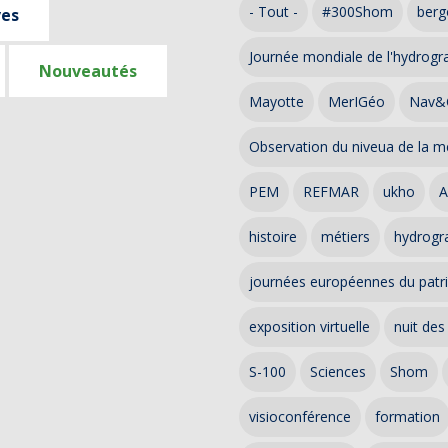
- Tout -
#300Shom
berg
ves
Journée mondiale de l'hydrogr
Nouveautés
Mayotte
MerIGéo
Nav&
Observation du niveua de la m
PEM
REFMAR
ukho
A
histoire
métiers
hydrogra
journées européennes du patr
exposition virtuelle
nuit des
S-100
Sciences
Shom
visioconférence
formation