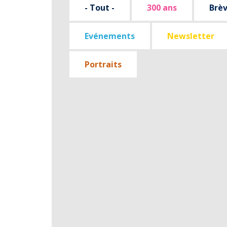
- Tout -
300 ans
Brè
Evénements
Newsletter
Portraits