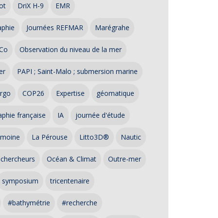
ot
DriX H-9
EMR
aphie
Journées REFMAR
Marégrahe
Co
Observation du niveau de la mer
er
PAPI ; Saint-Malo ; submersion marine
rgo
COP26
Expertise
géomatique
phie française
IA
journée d'étude
imoine
La Pérouse
Litto3D®
Nautic
 chercheurs
Océan & Climat
Outre-mer
symposium
tricentenaire
#bathymétrie
#recherche