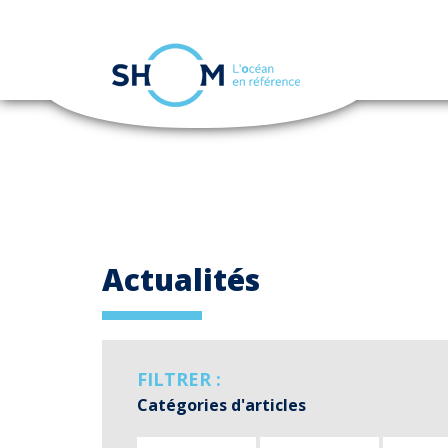
Panneau de gestion des cookies
Aller
au
contenu
principal
Actualités
FILTRER :
Catégories d'articles