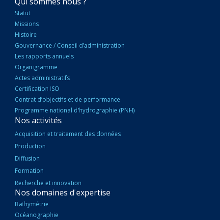
NAVIGATION
Qui sommes nous ?
PRINCIPALE
Statut
Missions
Histoire
Gouvernance / Conseil d’administration
Les rapports annuels
Organigramme
Actes administratifs
Certification ISO
Contrat d’objectifs et de performance
Programme national d'hydrographie (PNH)
Nos activités
Acquisition et traitement des données
Production
Diffusion
Formation
Recherche et innovation
Nos domaines d'expertise
Bathymétrie
Océanographie