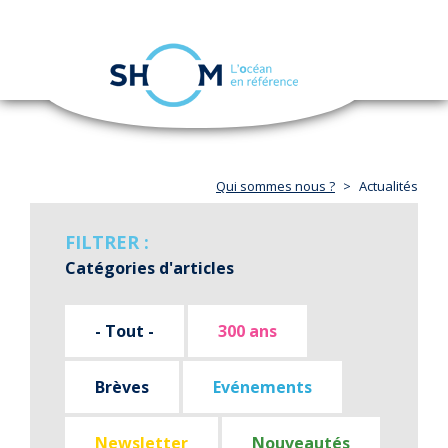
Panneau de gestion des cookies
Toggle
navigation
Aller
au
contenu
principal
Qui sommes nous ?
Actualités
FILTRER :
Catégories d'articles
- Tout -
300 ans
Brèves
Evénements
Newsletter
Nouveautés