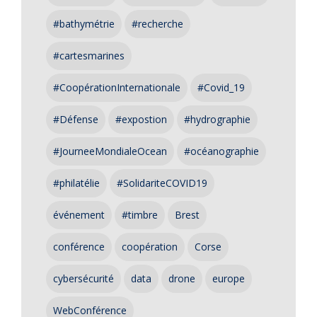
#bathymétrie
#recherche
#cartesmarines
#CoopérationInternationale
#Covid_19
#Défense
#expostion
#hydrographie
#JourneeMondialeOcean
#océanographie
#philatélie
#SolidariteCOVID19
événement
#timbre
Brest
conférence
coopération
Corse
cybersécurité
data
drone
europe
WebConférence