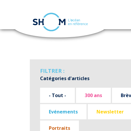
Panneau de gestion des cookies
Aller
au
contenu
principal
FILTRER :
Catégories d'articles
- Tout -
300 ans
Brè
Evénements
Newsletter
Portraits