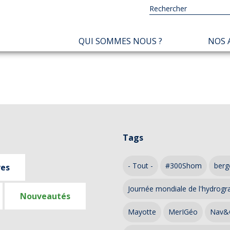
NAVIGATION
QUI SOMMES NOUS ?
NOS 
PRINCIPALE
Tags
- Tout -
#300Shom
berg
ves
Journée mondiale de l'hydrogr
Nouveautés
Mayotte
MerIGéo
Nav&