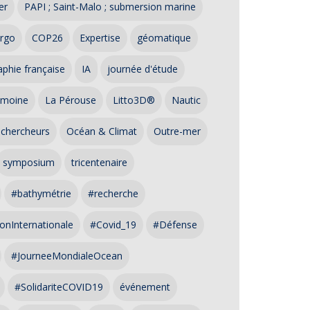
er
PAPI ; Saint-Malo ; submersion marine
rgo
COP26
Expertise
géomatique
phie française
IA
journée d'étude
imoine
La Pérouse
Litto3D®
Nautic
 chercheurs
Océan & Climat
Outre-mer
symposium
tricentenaire
#bathymétrie
#recherche
onInternationale
#Covid_19
#Défense
#JourneeMondialeOcean
#SolidariteCOVID19
événement