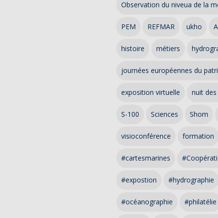
Observation du niveua de la m
PEM
REFMAR
ukho
A
histoire
métiers
hydrogra
journées européennes du patr
exposition virtuelle
nuit des
S-100
Sciences
Shom
visioconférence
formation
#cartesmarines
#Coopérati
#expostion
#hydrographie
#océanographie
#philatélie