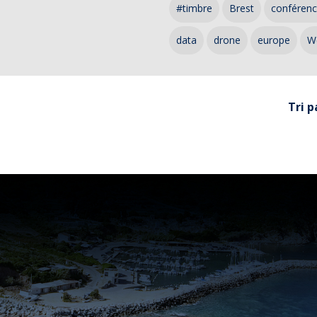
#timbre
Brest
conféren
data
drone
europe
W
Tri p