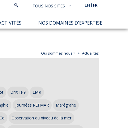
Rechercher
EN
FR
Rechercher
TOUS NOS SITES
TOUS
NOS
ACTIVITÉS
NOS DOMAINES D'EXPERTISE
SITES
Qui sommes nous ?
Actualités
ot
DriX H-9
EMR
aphie
Journées REFMAR
Marégrahe
Co
Observation du niveau de la mer