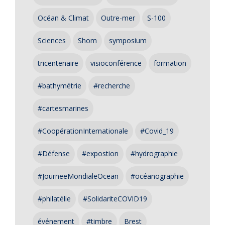
Océan & Climat
Outre-mer
S-100
Sciences
Shom
symposium
tricentenaire
visioconférence
formation
#bathymétrie
#recherche
#cartesmarines
#CoopérationInternationale
#Covid_19
#Défense
#expostion
#hydrographie
#JourneeMondialeOcean
#océanographie
#philatélie
#SolidariteCOVID19
événement
#timbre
Brest