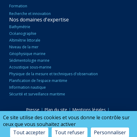
Formation
Recherche et innovation
Nos domaines d'expertise
Bathymétrie
Océanographie
Altimétrie littorale
Niveau de la mer
Géophysique marine
Sédimentologie marine
Acoustique sous-marine
Physique de la mesure et techniques d'observation
Planification de l’espace maritime
Information nautique
Sécurité et surveillance maritime
Presse
|
Plan du site
|
Mentions légales
|
PIED
Accessibilité : partiellement conforme
|
Marchés publics
|
Ce site utilise des cookies et vous donne le contrôle sur
DE
Nous Contacter
|
Configurer mes cookies
ceux que vous souhaitez activer
PAGE
Tout accepter
Tout refuser
Personnaliser