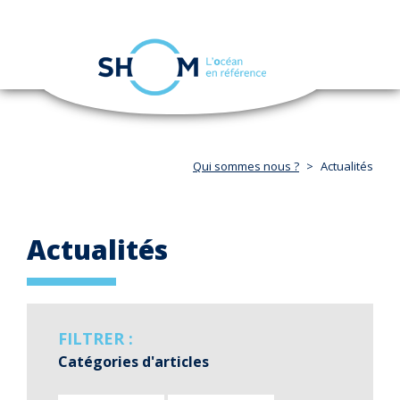
Panneau de gestion des cookies
Toggle
navigation
Aller
au
contenu
principal
Qui sommes nous ?
Actualités
Actualités
FILTRER :
Catégories d'articles