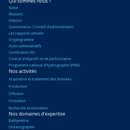
NAVIGATION
Qui sommes nous ?
PRINCIPALE
Statut
Missions
Histoire
Gouvernance / Conseil d’administration
Les rapports annuels
Organigramme
Actes administratifs
Certification ISO
Contrat d’objectifs et de performance
Programme national d'hydrographie (PNH)
Nos activités
Acquisition et traitement des données
Production
Diffusion
Formation
Recherche et innovation
Nos domaines d'expertise
Bathymétrie
Océanographie