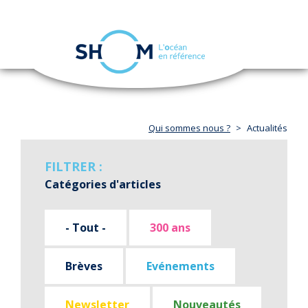
Panneau de gestion des cookies
Toggle
navigation
Aller
au
contenu
principal
Qui sommes nous ?
Actualités
FILTRER :
Catégories d'articles
- Tout -
300 ans
Brèves
Evénements
Newsletter
Nouveautés