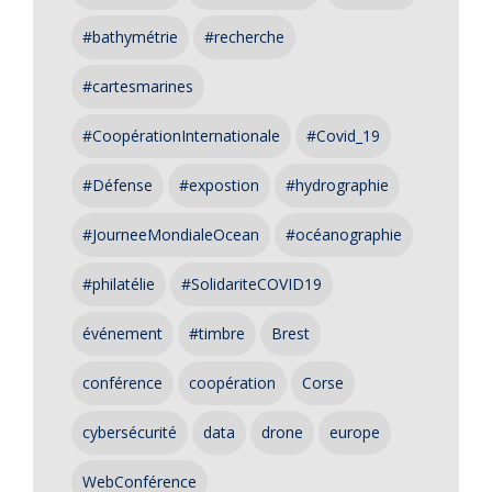
#bathymétrie
#recherche
#cartesmarines
#CoopérationInternationale
#Covid_19
#Défense
#expostion
#hydrographie
#JourneeMondialeOcean
#océanographie
#philatélie
#SolidariteCOVID19
événement
#timbre
Brest
conférence
coopération
Corse
cybersécurité
data
drone
europe
WebConférence