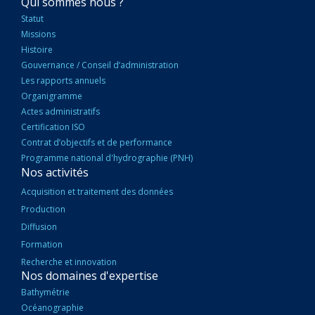
NAVIGATION
Qui sommes nous ?
PRINCIPALE
Statut
Missions
Histoire
Gouvernance / Conseil d’administration
Les rapports annuels
Organigramme
Actes administratifs
Certification ISO
Contrat d’objectifs et de performance
Programme national d'hydrographie (PNH)
Nos activités
Acquisition et traitement des données
Production
Diffusion
Formation
Recherche et innovation
Nos domaines d'expertise
Bathymétrie
Océanographie