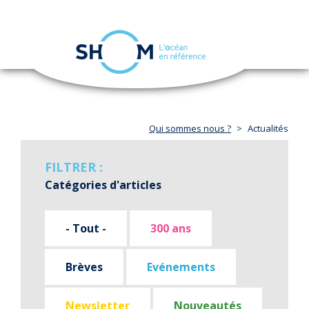
Panneau de gestion des cookies
Toggle
navigation
Aller
au
contenu
principal
Qui sommes nous ?
Actualités
FILTRER :
Catégories d'articles
- Tout -
300 ans
Brèves
Evénements
Newsletter
Nouveautés