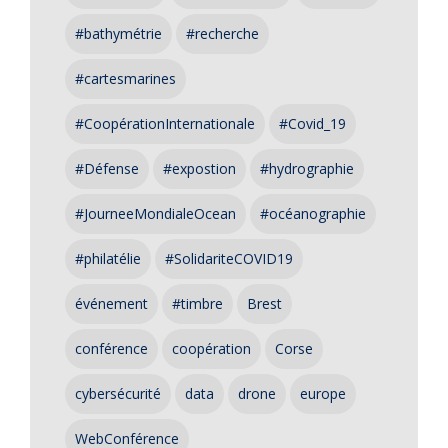
#bathymétrie
#recherche
#cartesmarines
#CoopérationInternationale
#Covid_19
#Défense
#expostion
#hydrographie
#JourneeMondialeOcean
#océanographie
#philatélie
#SolidariteCOVID19
événement
#timbre
Brest
conférence
coopération
Corse
cybersécurité
data
drone
europe
WebConférence