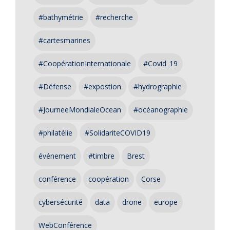
#bathymétrie
#recherche
#cartesmarines
#CoopérationInternationale
#Covid_19
#Défense
#expostion
#hydrographie
#JourneeMondialeOcean
#océanographie
#philatélie
#SolidariteCOVID19
événement
#timbre
Brest
conférence
coopération
Corse
cybersécurité
data
drone
europe
WebConférence