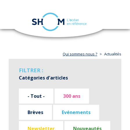
Panneau de gestion des cookies
Toggle
navigation
Aller
au
contenu
principal
Qui sommes nous ?
Actualités
FILTRER :
Catégories d'articles
- Tout -
300 ans
Brèves
Evénements
Newsletter
Nouveautés