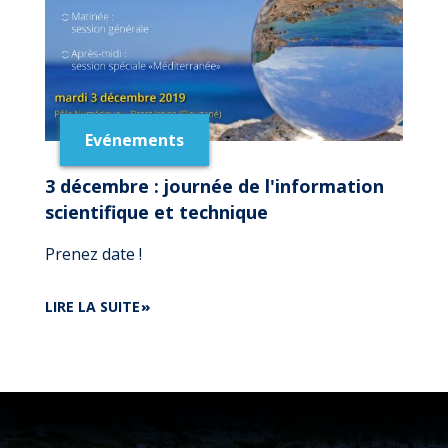
FÊTES
MARITIMES
INTERNATIONALES
DE
BREST
2020
Evénements
3 décembre : journée de l'information
scientifique et technique
Prenez date !
DE
LIRE LA SUITE
3
DÉCEMBRE
:
JOURNÉE
DE
L'INFORMATION
SCIENTIFIQUE