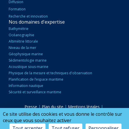
Diffusion
Formation
Recherche et innovation
Nos domaines d'expertise
Bathymétrie
Océanographie
Altimétrie littorale
Niveau de la mer
Géophysique marine
Sédimentologie marine
Acoustique sous-marine
Physique de la mesure et techniques d'observation
Planification de l’espace maritime
Information nautique
Sécurité et surveillance maritime
Presse
|
Plan du site
|
Mentions légales
|
PIED
Accessibilité : partiellement conforme
|
Marchés publics
|
Ce site utilise des cookies et vous donne le contrôle sur
DE
Nous Contacter
|
Configurer mes cookies
ceux que vous souhaitez activer
PAGE
Tout accepter
Tout refuser
Personnaliser