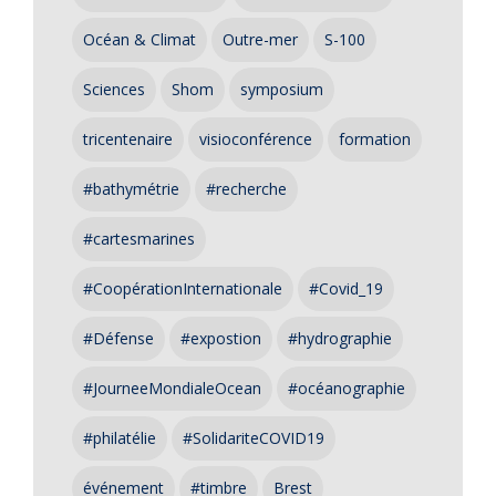
Océan & Climat
Outre-mer
S-100
Sciences
Shom
symposium
tricentenaire
visioconférence
formation
#bathymétrie
#recherche
#cartesmarines
#CoopérationInternationale
#Covid_19
#Défense
#expostion
#hydrographie
#JourneeMondialeOcean
#océanographie
#philatélie
#SolidariteCOVID19
événement
#timbre
Brest