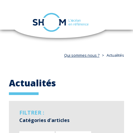
Panneau de gestion des cookies
Toggle
navigation
Aller
au
contenu
principal
Qui sommes nous ?
Actualités
Actualités
FILTRER :
Catégories d'articles