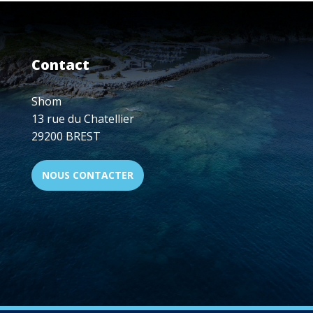
CONNECTÉE
-
27
NOVEMBRE
Contact
À
PARTIR
DE
Shom
18H
13 rue du Chatellier
29200 BREST
NOUS CONTACTER