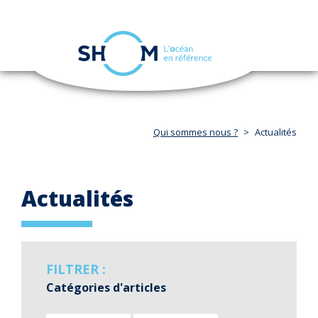
Panneau de gestion des cookies
Toggle
navigation
Aller
au
contenu
principal
Qui sommes nous ?
Actualités
Actualités
FILTRER :
Catégories d'articles