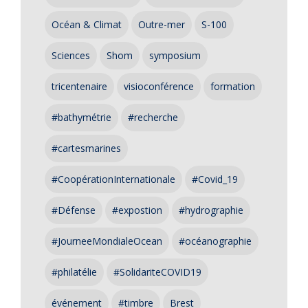
Océan & Climat
Outre-mer
S-100
Sciences
Shom
symposium
tricentenaire
visioconférence
formation
#bathymétrie
#recherche
#cartesmarines
#CoopérationInternationale
#Covid_19
#Défense
#expostion
#hydrographie
#JourneeMondialeOcean
#océanographie
#philatélie
#SolidariteCOVID19
événement
#timbre
Brest