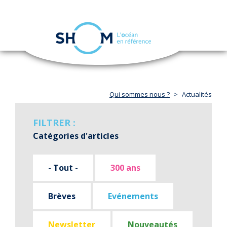
Panneau de gestion des cookies
Toggle
navigation
Aller
au
contenu
principal
Qui sommes nous ?
Actualités
FILTRER :
Catégories d'articles
- Tout -
300 ans
Brèves
Evénements
Newsletter
Nouveautés