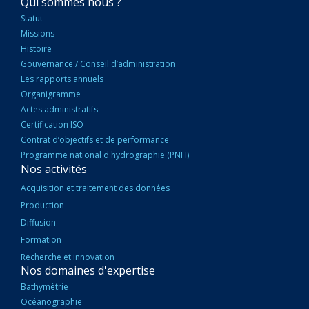
NAVIGATION
Qui sommes nous ?
PRINCIPALE
Statut
Missions
Histoire
Gouvernance / Conseil d’administration
Les rapports annuels
Organigramme
Actes administratifs
Certification ISO
Contrat d’objectifs et de performance
Programme national d'hydrographie (PNH)
Nos activités
Acquisition et traitement des données
Production
Diffusion
Formation
Recherche et innovation
Nos domaines d'expertise
Bathymétrie
Océanographie