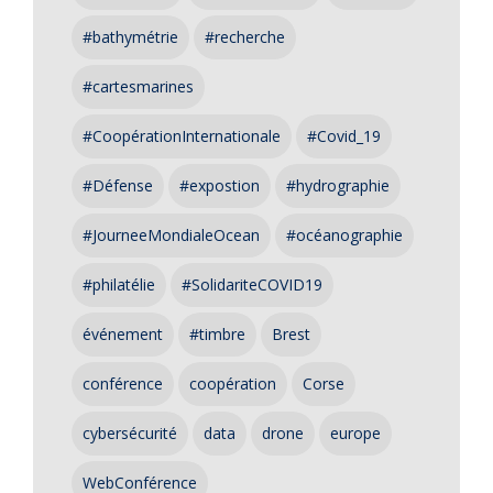
#bathymétrie
#recherche
#cartesmarines
#CoopérationInternationale
#Covid_19
#Défense
#expostion
#hydrographie
#JourneeMondialeOcean
#océanographie
#philatélie
#SolidariteCOVID19
événement
#timbre
Brest
conférence
coopération
Corse
cybersécurité
data
drone
europe
WebConférence