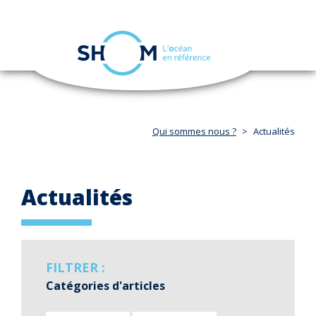
Panneau de gestion des cookies
Toggle
navigation
Aller
au
contenu
principal
Qui sommes nous ?
Actualités
Actualités
FILTRER :
Catégories d'articles