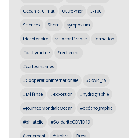
Océan & Climat
Outre-mer
S-100
Sciences
Shom
symposium
tricentenaire
visioconférence
formation
#bathymétrie
#recherche
#cartesmarines
#CoopérationInternationale
#Covid_19
#Défense
#expostion
#hydrographie
#JourneeMondialeOcean
#océanographie
#philatélie
#SolidariteCOVID19
événement
#timbre
Brest