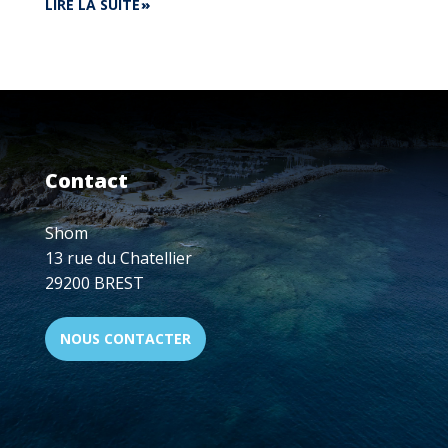
DE
LIRE LA SUITE
ADN
BRETAGNE
-
FINISTÈRE
:
IA,
CYBERSÉCURITÉ,
DATA...
Contact
VISIOCONFÉRENCE
LE
15
Shom
DÉCEMBRE,
13 rue du Chatellier
18H
29200 BREST
-
20H
NOUS CONTACTER