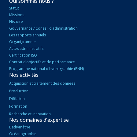
NAVIGATION
Qui sommes nous ?
PRINCIPALE
Statut
Missions
Histoire
Gouvernance / Conseil d’administration
Les rapports annuels
Organigramme
Actes administratifs
Certification ISO
Contrat d’objectifs et de performance
Programme national d'hydrographie (PNH)
Nos activités
Acquisition et traitement des données
Production
Diffusion
Formation
Recherche et innovation
Nos domaines d'expertise
Bathymétrie
Océanographie