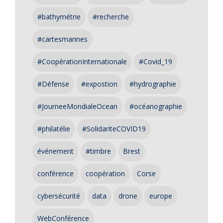
#bathymétrie
#recherche
#cartesmarines
#CoopérationInternationale
#Covid_19
#Défense
#expostion
#hydrographie
#JourneeMondialeOcean
#océanographie
#philatélie
#SolidariteCOVID19
événement
#timbre
Brest
conférence
coopération
Corse
cybersécurité
data
drone
europe
WebConférence