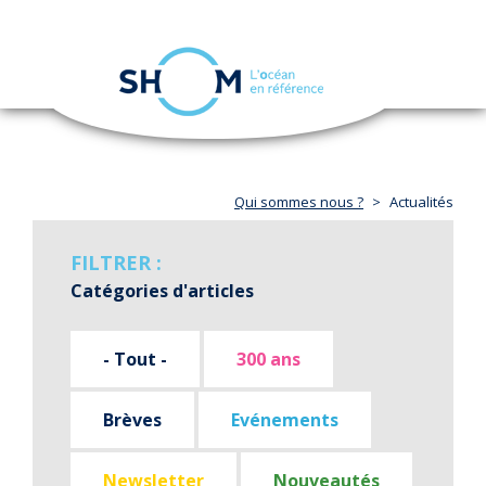
Panneau de gestion des cookies
Toggle
navigation
Aller
au
contenu
principal
Qui sommes nous ?
Actualités
FILTRER :
Catégories d'articles
- Tout -
300 ans
Brèves
Evénements
Newsletter
Nouveautés