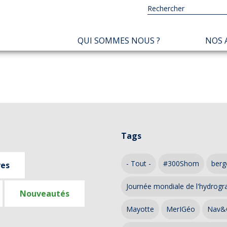
NAVIGATION
QUI SOMMES NOUS ?
NOS 
PRINCIPALE
Tags
- Tout -
#300Shom
berg
ves
Journée mondiale de l'hydrogr
Nouveautés
Mayotte
MerIGéo
Nav&