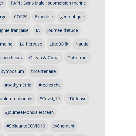
er
PAPI ; Saint-Malo ; submersion marine
rgo
COP26
Expertise
géomatique
phie française
IA
journée d'étude
imoine
La Pérouse
Litto3D®
Nautic
 chercheurs
Océan & Climat
Outre-mer
symposium
tricentenaire
#bathymétrie
#recherche
onInternationale
#Covid_19
#Défense
#JourneeMondialeOcean
#SolidariteCOVID19
événement