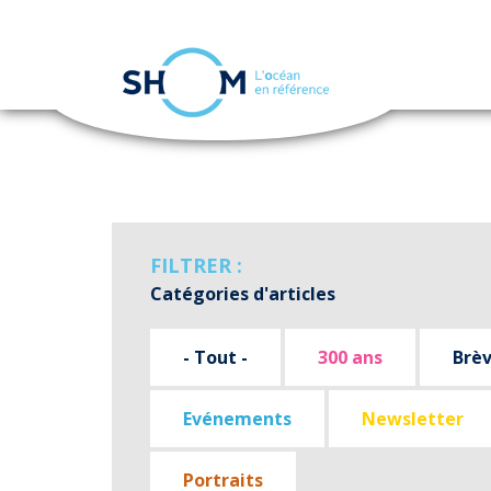
Panneau de gestion des cookies
Aller
au
contenu
principal
FILTRER :
Catégories d'articles
- Tout -
300 ans
Brè
Evénements
Newsletter
Portraits