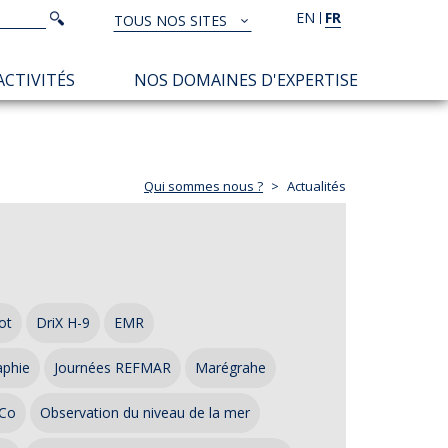
Rechercher
EN
FR
Rechercher
TOUS NOS SITES
TOUS
NOS
ACTIVITÉS
NOS DOMAINES D'EXPERTISE
SITES
Qui sommes nous ?
Actualités
ot
DriX H-9
EMR
aphie
Journées REFMAR
Marégrahe
Co
Observation du niveau de la mer