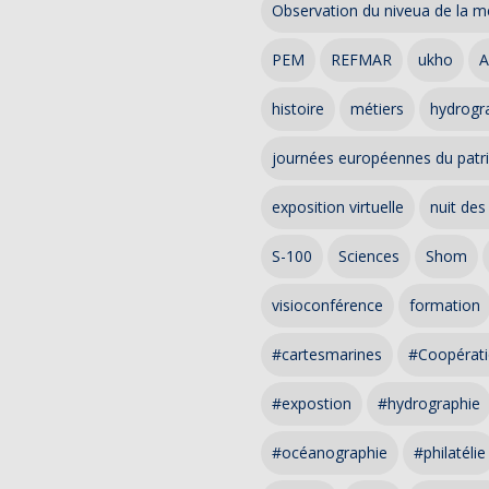
Observation du niveua de la m
PEM
REFMAR
ukho
A
histoire
métiers
hydrogra
journées européennes du patr
exposition virtuelle
nuit des
S-100
Sciences
Shom
visioconférence
formation
#cartesmarines
#Coopérati
#expostion
#hydrographie
#océanographie
#philatélie