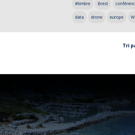
#timbre
Brest
conféren
data
drone
europe
W
Tri p