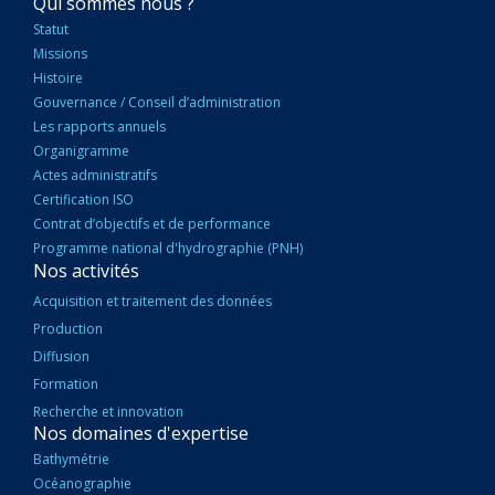
NAVIGATION
Qui sommes nous ?
PRINCIPALE
Statut
Missions
Histoire
Gouvernance / Conseil d’administration
Les rapports annuels
Organigramme
Actes administratifs
Certification ISO
Contrat d’objectifs et de performance
Programme national d'hydrographie (PNH)
Nos activités
Acquisition et traitement des données
Production
Diffusion
Formation
Recherche et innovation
Nos domaines d'expertise
Bathymétrie
Océanographie