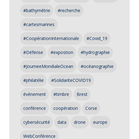
#bathymétrie
#recherche
#cartesmarines
#CoopérationInternationale
#Covid_19
#Défense
#expostion
#hydrographie
#JourneeMondialeOcean
#océanographie
#philatélie
#SolidariteCOVID19
événement
#timbre
Brest
conférence
coopération
Corse
cybersécurité
data
drone
europe
WebConférence