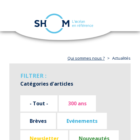
Panneau de gestion des cookies
Toggle
navigation
Aller
au
contenu
principal
Qui sommes nous ?
Actualités
FILTRER :
Catégories d'articles
- Tout -
300 ans
Brèves
Evénements
Newsletter
Nouveautés