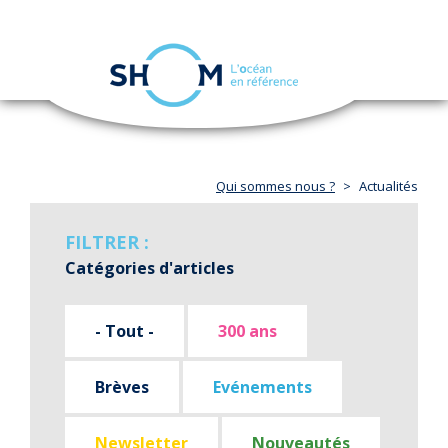
Panneau de gestion des cookies
Toggle
navigation
Aller
au
contenu
principal
Qui sommes nous ?
Actualités
FILTRER :
Catégories d'articles
- Tout -
300 ans
Brèves
Evénements
Newsletter
Nouveautés