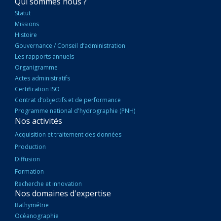
NAVIGATION
Qui sommes nous ?
PRINCIPALE
Statut
Missions
Histoire
Gouvernance / Conseil d’administration
Les rapports annuels
Organigramme
Actes administratifs
Certification ISO
Contrat d’objectifs et de performance
Programme national d'hydrographie (PNH)
Nos activités
Acquisition et traitement des données
Production
Diffusion
Formation
Recherche et innovation
Nos domaines d'expertise
Bathymétrie
Océanographie