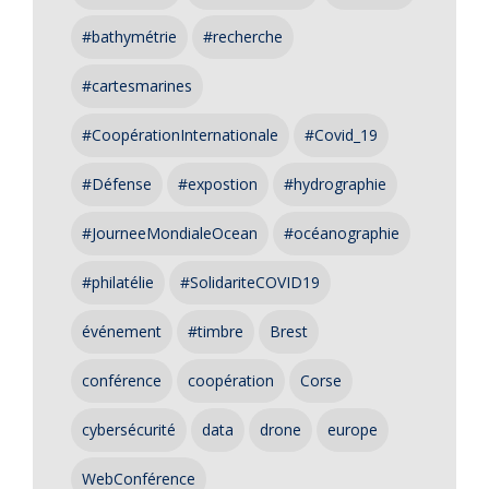
#bathymétrie
#recherche
#cartesmarines
#CoopérationInternationale
#Covid_19
#Défense
#expostion
#hydrographie
#JourneeMondialeOcean
#océanographie
#philatélie
#SolidariteCOVID19
événement
#timbre
Brest
conférence
coopération
Corse
cybersécurité
data
drone
europe
WebConférence