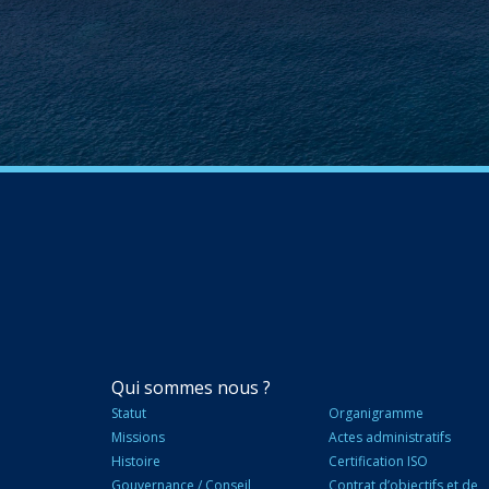
NAVIGATION
Qui sommes nous ?
PRINCIPALE
Statut
Organigramme
Missions
Actes administratifs
Histoire
Certification ISO
Gouvernance / Conseil
Contrat d’objectifs et de