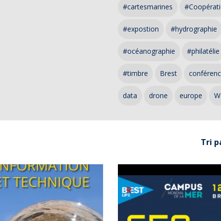
#cartesmarines
#Coopérati
#expostion
#hydrographie
#océanographie
#philatélie
#timbre
Brest
conféren
data
drone
europe
W
Tri p