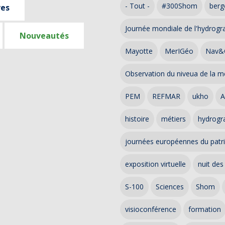
- Tout -
#300Shom
berg
ves
Journée mondiale de l'hydrogr
Nouveautés
Mayotte
MerIGéo
Nav&
Observation du niveua de la m
PEM
REFMAR
ukho
A
histoire
métiers
hydrogra
journées européennes du patr
exposition virtuelle
nuit des
S-100
Sciences
Shom
visioconférence
formation