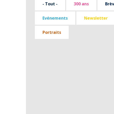
- Tout -
300 ans
Brè
Evénements
Newsletter
Portraits