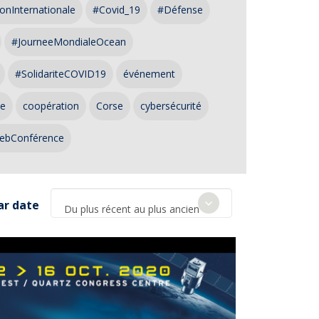
onInternationale
#Covid_19
#Défense
#JourneeMondialeOcean
#SolidariteCOVID19
événement
ce
coopération
Corse
cybersécurité
ebConférence
ar date
Du plus récent au plus ancien