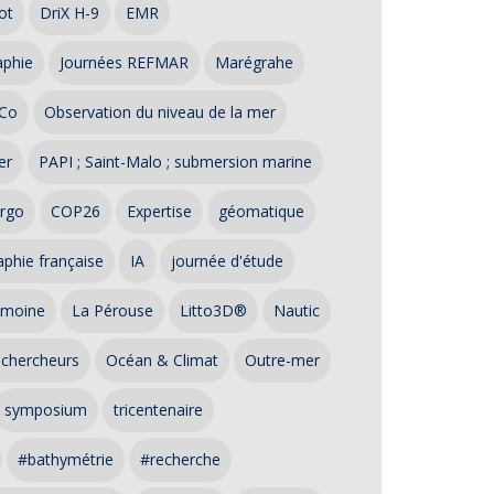
ot
DriX H-9
EMR
aphie
Journées REFMAR
Marégrahe
Co
Observation du niveau de la mer
er
PAPI ; Saint-Malo ; submersion marine
rgo
COP26
Expertise
géomatique
phie française
IA
journée d'étude
imoine
La Pérouse
Litto3D®
Nautic
 chercheurs
Océan & Climat
Outre-mer
symposium
tricentenaire
#bathymétrie
#recherche