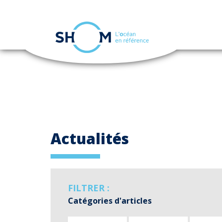
Panneau de gestion des cookies
Aller
au
contenu
principal
Actualités
FILTRER :
Catégories d'articles