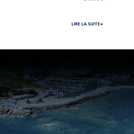
DE
LIRE LA SUITE
LE
SHOM
PARTICIPE
À
LA
SEA
TECH
WEEK
DU
12
AU
16
OCT.
À
BREST