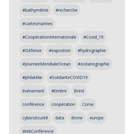
#bathymétrie
#recherche
#cartesmarines
#CoopérationInternationale
#Covid_19
#Défense
#expostion
#hydrographie
#JourneeMondialeOcean
#océanographie
#philatélie
#SolidariteCOVID19
événement
#timbre
Brest
conférence
coopération
Corse
cybersécurité
data
drone
europe
WebConférence