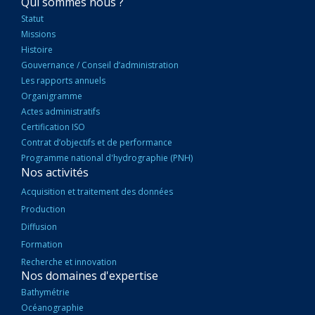
NAVIGATION
Qui sommes nous ?
PRINCIPALE
Statut
Missions
Histoire
Gouvernance / Conseil d’administration
Les rapports annuels
Organigramme
Actes administratifs
Certification ISO
Contrat d’objectifs et de performance
Programme national d'hydrographie (PNH)
Nos activités
Acquisition et traitement des données
Production
Diffusion
Formation
Recherche et innovation
Nos domaines d'expertise
Bathymétrie
Océanographie