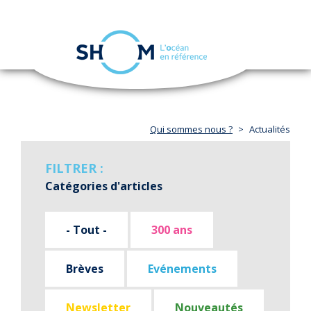
Panneau de gestion des cookies
Toggle
navigation
Aller
au
contenu
principal
Qui sommes nous ?
Actualités
FILTRER :
Catégories d'articles
- Tout -
300 ans
Brèves
Evénements
Newsletter
Nouveautés