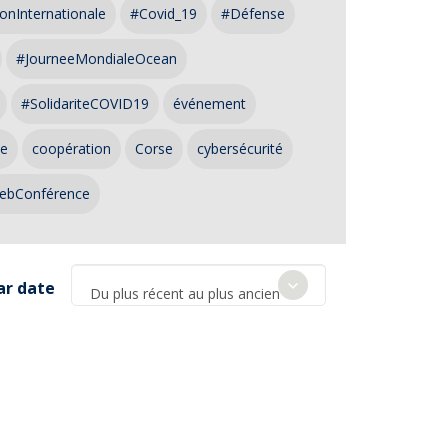
onInternationale
#Covid_19
#Défense
#JourneeMondialeOcean
#SolidariteCOVID19
événement
ce
coopération
Corse
cybersécurité
ebConférence
ar date
Du plus récent au plus ancien