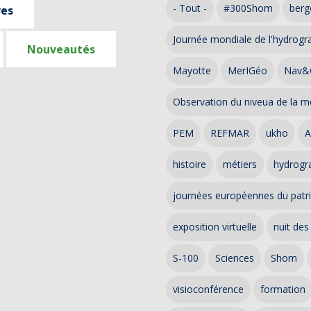
- Tout -
#300Shom
berg
ves
Journée mondiale de l'hydrogr
Nouveautés
Mayotte
MerIGéo
Nav&
Observation du niveua de la m
PEM
REFMAR
ukho
A
histoire
métiers
hydrogra
journées européennes du patr
exposition virtuelle
nuit des
S-100
Sciences
Shom
visioconférence
formation