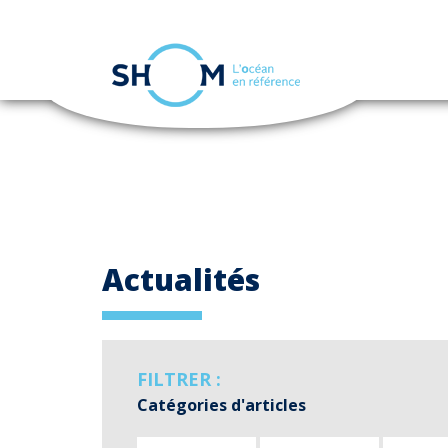
Panneau de gestion des cookies
Aller
au
contenu
principal
Actualités
FILTRER :
Catégories d'articles