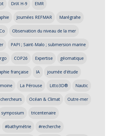
ot
DriX H-9
EMR
aphie
Journées REFMAR
Marégrahe
Co
Observation du niveau de la mer
er
PAPI ; Saint-Malo ; submersion marine
rgo
COP26
Expertise
géomatique
phie française
IA
journée d'étude
imoine
La Pérouse
Litto3D®
Nautic
 chercheurs
Océan & Climat
Outre-mer
symposium
tricentenaire
#bathymétrie
#recherche