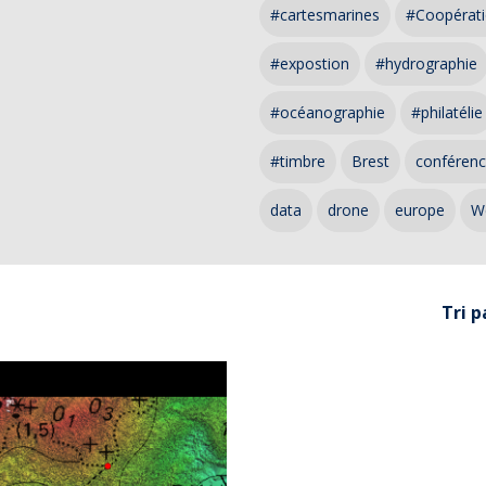
#cartesmarines
#Coopérati
#expostion
#hydrographie
#océanographie
#philatélie
#timbre
Brest
conféren
data
drone
europe
W
Tri p