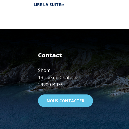
DE
LIRE LA SUITE
LE
BH
LA
PÉROUSE
APPORTE
SON
SOUTIEN
AU
Contact
CARGO
RHODANUS,
ÉCHOUÉ
Shom
AUX
13 rue du Chatellier
ABORDS
29200 BREST
DE
BONIFACIO
NOUS CONTACTER