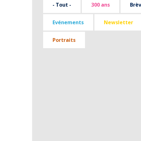
- Tout -
300 ans
Brè
Evénements
Newsletter
Portraits