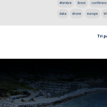
#timbre
Brest
conféren
data
drone
europe
W
Tri p