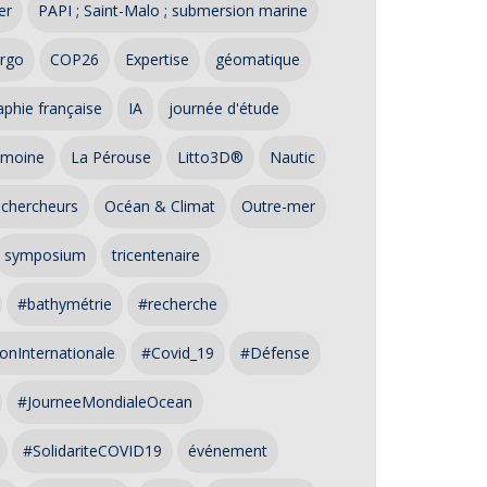
er
PAPI ; Saint-Malo ; submersion marine
rgo
COP26
Expertise
géomatique
phie française
IA
journée d'étude
imoine
La Pérouse
Litto3D®
Nautic
 chercheurs
Océan & Climat
Outre-mer
symposium
tricentenaire
#bathymétrie
#recherche
onInternationale
#Covid_19
#Défense
#JourneeMondialeOcean
#SolidariteCOVID19
événement