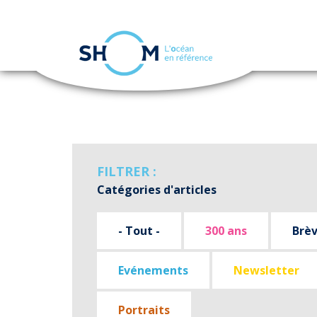
Panneau de gestion des cookies
Aller
au
contenu
principal
FILTRER :
Catégories d'articles
- Tout -
300 ans
Brè
Evénements
Newsletter
Portraits