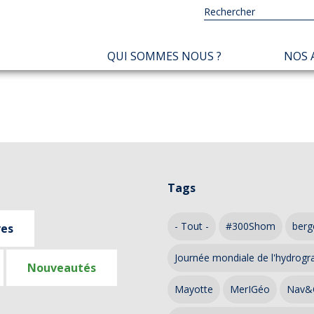
NAVIGATION
QUI SOMMES NOUS ?
NOS 
PRINCIPALE
Tags
- Tout -
#300Shom
berg
ves
Journée mondiale de l'hydrogr
Nouveautés
Mayotte
MerIGéo
Nav&