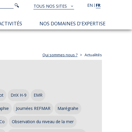
Rechercher
EN
FR
Rechercher
TOUS NOS SITES
TOUS
NOS
ACTIVITÉS
NOS DOMAINES D'EXPERTISE
SITES
Qui sommes nous ?
Actualités
ot
DriX H-9
EMR
aphie
Journées REFMAR
Marégrahe
Co
Observation du niveau de la mer