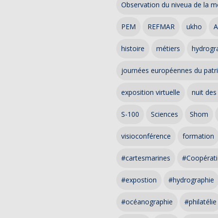
Observation du niveua de la m
PEM
REFMAR
ukho
A
histoire
métiers
hydrogra
journées européennes du patr
exposition virtuelle
nuit des
S-100
Sciences
Shom
visioconférence
formation
#cartesmarines
#Coopérati
#expostion
#hydrographie
#océanographie
#philatélie