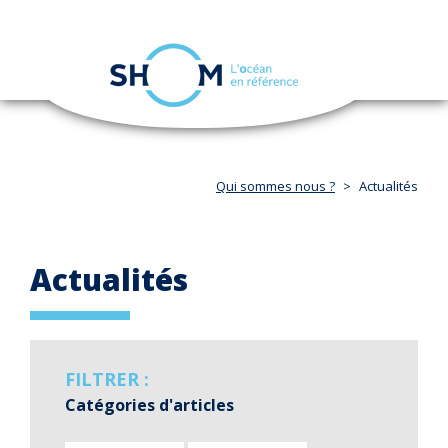
Panneau de gestion des cookies
Toggle
navigation
Aller
au
contenu
principal
Qui sommes nous ?
Actualités
Actualités
FILTRER :
Catégories d'articles