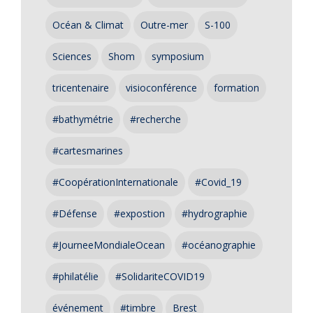
Océan & Climat
Outre-mer
S-100
Sciences
Shom
symposium
tricentenaire
visioconférence
formation
#bathymétrie
#recherche
#cartesmarines
#CoopérationInternationale
#Covid_19
#Défense
#expostion
#hydrographie
#JourneeMondialeOcean
#océanographie
#philatélie
#SolidariteCOVID19
événement
#timbre
Brest