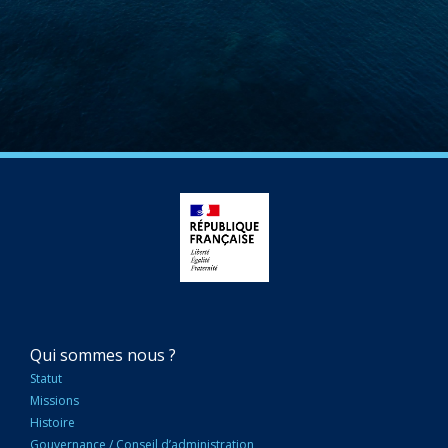
NAVIGATION
Qui sommes nous ?
PRINCIPALE
Statut
Missions
Histoire
Gouvernance / Conseil d’administration