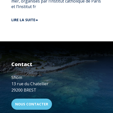
mer, organisés par l’Institut catholique de Paris
et l’Institut fr
DE
LIRE LA SUITE
CONFÉRENCE
:
300
ANS
D’HYDROGRAPHIE
FRANÇAISE,
DISPONIBLE
EN
Contact
LIGNE
Shom
13 rue du Chatellier
29200 BREST
NOUS CONTACTER