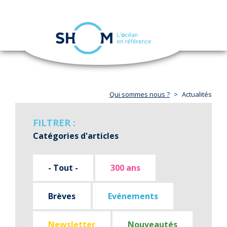
Panneau de gestion des cookies
Toggle
navigation
Aller
au
contenu
principal
Qui sommes nous ?
Actualités
FILTRER :
Catégories d'articles
- Tout -
300 ans
Brèves
Evénements
Newsletter
Nouveautés