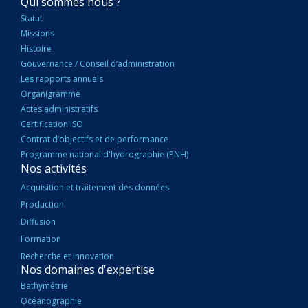
NAVIGATION
Qui sommes nous ?
PRINCIPALE
Statut
Missions
Histoire
Gouvernance / Conseil d’administration
Les rapports annuels
Organigramme
Actes administratifs
Certification ISO
Contrat d’objectifs et de performance
Programme national d'hydrographie (PNH)
Nos activités
Acquisition et traitement des données
Production
Diffusion
Formation
Recherche et innovation
Nos domaines d'expertise
Bathymétrie
Océanographie