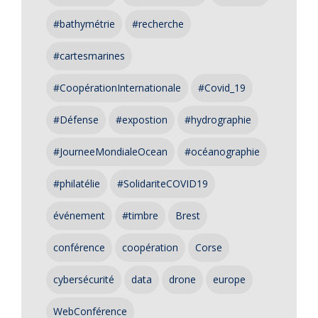
#bathymétrie
#recherche
#cartesmarines
#CoopérationInternationale
#Covid_19
#Défense
#expostion
#hydrographie
#JourneeMondialeOcean
#océanographie
#philatélie
#SolidariteCOVID19
événement
#timbre
Brest
conférence
coopération
Corse
cybersécurité
data
drone
europe
WebConférence