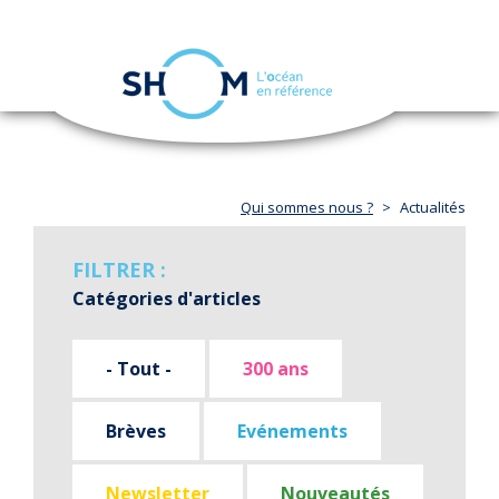
Panneau de gestion des cookies
Toggle
navigation
Aller
au
contenu
principal
Qui sommes nous ?
Actualités
FILTRER :
Catégories d'articles
- Tout -
300 ans
Brèves
Evénements
Newsletter
Nouveautés