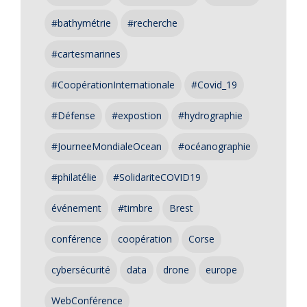
#bathymétrie
#recherche
#cartesmarines
#CoopérationInternationale
#Covid_19
#Défense
#expostion
#hydrographie
#JourneeMondialeOcean
#océanographie
#philatélie
#SolidariteCOVID19
événement
#timbre
Brest
conférence
coopération
Corse
cybersécurité
data
drone
europe
WebConférence