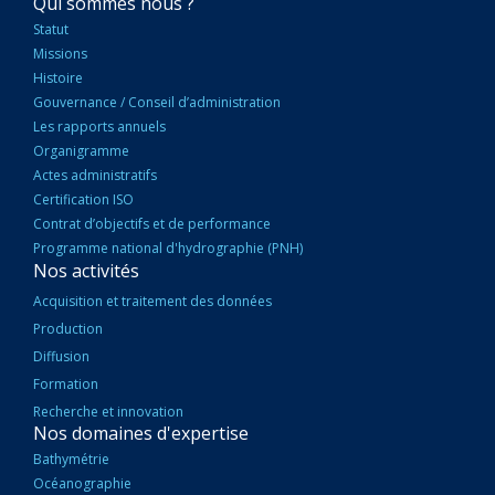
NAVIGATION
Qui sommes nous ?
PRINCIPALE
Statut
Missions
Histoire
Gouvernance / Conseil d’administration
Les rapports annuels
Organigramme
Actes administratifs
Certification ISO
Contrat d’objectifs et de performance
Programme national d'hydrographie (PNH)
Nos activités
Acquisition et traitement des données
Production
Diffusion
Formation
Recherche et innovation
Nos domaines d'expertise
Bathymétrie
Océanographie