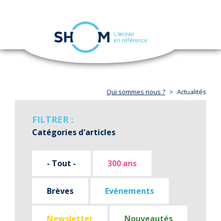
Panneau de gestion des cookies
Toggle
navigation
Aller
au
contenu
principal
Qui sommes nous ?
Actualités
FILTRER :
Catégories d'articles
- Tout -
300 ans
Brèves
Evénements
Newsletter
Nouveautés