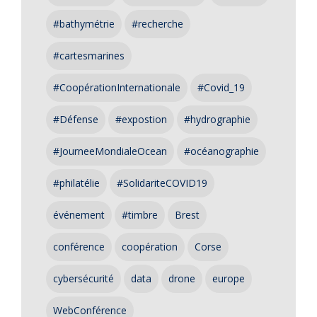
#bathymétrie
#recherche
#cartesmarines
#CoopérationInternationale
#Covid_19
#Défense
#expostion
#hydrographie
#JourneeMondialeOcean
#océanographie
#philatélie
#SolidariteCOVID19
événement
#timbre
Brest
conférence
coopération
Corse
cybersécurité
data
drone
europe
WebConférence