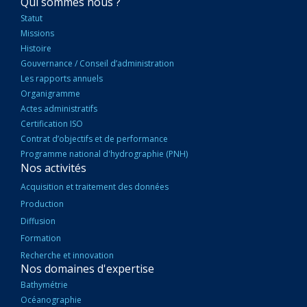
NAVIGATION
Qui sommes nous ?
PRINCIPALE
Statut
Missions
Histoire
Gouvernance / Conseil d’administration
Les rapports annuels
Organigramme
Actes administratifs
Certification ISO
Contrat d’objectifs et de performance
Programme national d'hydrographie (PNH)
Nos activités
Acquisition et traitement des données
Production
Diffusion
Formation
Recherche et innovation
Nos domaines d'expertise
Bathymétrie
Océanographie