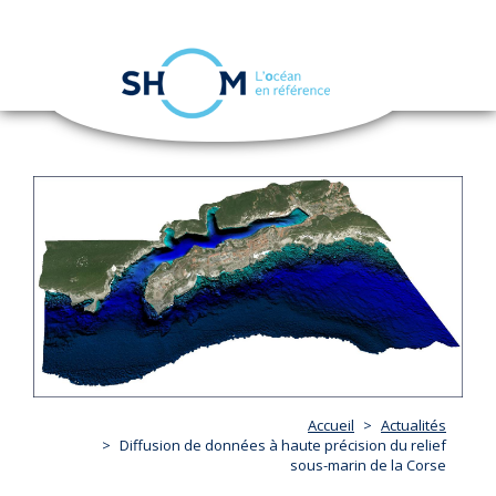
Panneau de gestion des cookies
Toggle
navigation
Aller
au
contenu
principal
Accueil
Actualités
Diffusion de données à haute précision du relief
sous-marin de la Corse