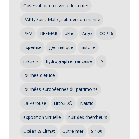
Observation du niveua de la mer
PAPI ; Saint-Malo ; submersion marine
PEM
REFMAR
ukho
Argo
COP26
Expertise
géomatique
histoire
métiers
hydrographie française
IA
journée d'étude
journées européennes du patrimoine
La Pérouse
Litto3D®
Nautic
exposition virtuelle
nuit des chercheurs
Océan & Climat
Outre-mer
S-100