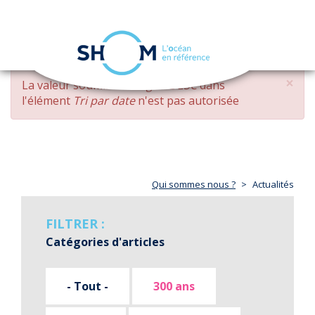
Panneau de gestion des cookies
Toggle
navigation
Aller
×
MESSAGE
La valeur soumise
changed DESC
dans
au
D'ERREUR
l'élément
Tri par date
n'est pas autorisée
contenu
principal
Qui sommes nous ?
Actualités
FILTRER :
Catégories d'articles
- Tout -
300 ans