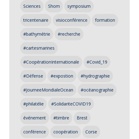
Sciences
Shom
symposium
tricentenaire
visioconférence
formation
#bathymétrie
#recherche
#cartesmarines
#CoopérationInternationale
#Covid_19
#Défense
#expostion
#hydrographie
#JourneeMondialeOcean
#océanographie
#philatélie
#SolidariteCOVID19
événement
#timbre
Brest
conférence
coopération
Corse