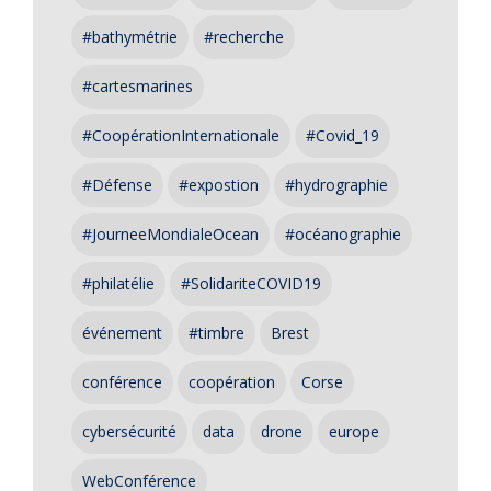
#bathymétrie
#recherche
#cartesmarines
#CoopérationInternationale
#Covid_19
#Défense
#expostion
#hydrographie
#JourneeMondialeOcean
#océanographie
#philatélie
#SolidariteCOVID19
événement
#timbre
Brest
conférence
coopération
Corse
cybersécurité
data
drone
europe
WebConférence