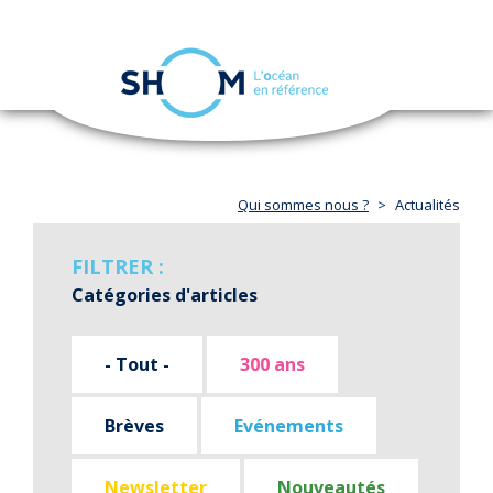
Panneau de gestion des cookies
Toggle
navigation
Aller
au
contenu
principal
Qui sommes nous ?
Actualités
FILTRER :
Catégories d'articles
- Tout -
300 ans
Brèves
Evénements
Newsletter
Nouveautés