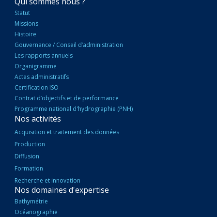
NAVIGATION
Qui sommes nous ?
PRINCIPALE
Statut
Missions
Histoire
Gouvernance / Conseil d’administration
Les rapports annuels
Organigramme
Actes administratifs
Certification ISO
Contrat d’objectifs et de performance
Programme national d'hydrographie (PNH)
Nos activités
Acquisition et traitement des données
Production
Diffusion
Formation
Recherche et innovation
Nos domaines d'expertise
Bathymétrie
Océanographie