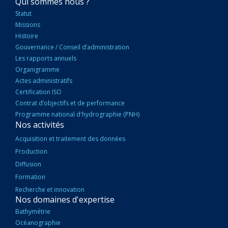
NAVIGATION
Qui sommes nous ?
PRINCIPALE
Statut
Missions
Histoire
Gouvernance / Conseil d’administration
Les rapports annuels
Organigramme
Actes administratifs
Certification ISO
Contrat d’objectifs et de performance
Programme national d'hydrographie (PNH)
Nos activités
Acquisition et traitement des données
Production
Diffusion
Formation
Recherche et innovation
Nos domaines d'expertise
Bathymétrie
Océanographie