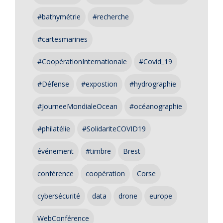
#bathymétrie
#recherche
#cartesmarines
#CoopérationInternationale
#Covid_19
#Défense
#expostion
#hydrographie
#JourneeMondialeOcean
#océanographie
#philatélie
#SolidariteCOVID19
événement
#timbre
Brest
conférence
coopération
Corse
cybersécurité
data
drone
europe
WebConférence