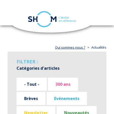
Panneau de gestion des cookies
Toggle
navigation
Aller
au
contenu
principal
Qui sommes nous ?
Actualités
FILTRER :
Catégories d'articles
- Tout -
300 ans
Brèves
Evénements
Newsletter
Nouveautés