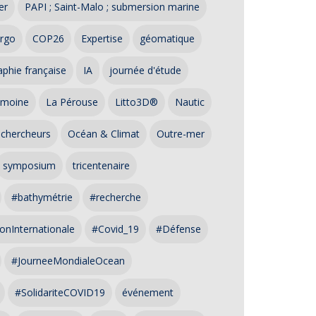
er
PAPI ; Saint-Malo ; submersion marine
rgo
COP26
Expertise
géomatique
phie française
IA
journée d'étude
imoine
La Pérouse
Litto3D®
Nautic
 chercheurs
Océan & Climat
Outre-mer
symposium
tricentenaire
#bathymétrie
#recherche
onInternationale
#Covid_19
#Défense
#JourneeMondialeOcean
#SolidariteCOVID19
événement