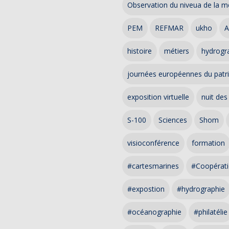
Observation du niveua de la m
PEM
REFMAR
ukho
A
histoire
métiers
hydrogra
journées européennes du patr
exposition virtuelle
nuit des
S-100
Sciences
Shom
visioconférence
formation
#cartesmarines
#Coopérati
#expostion
#hydrographie
#océanographie
#philatélie