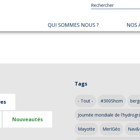
NAVIGATION
QUI SOMMES NOUS ?
NOS 
PRINCIPALE
Tags
- Tout -
#300Shom
berg
ves
Journée mondiale de l'hydrogr
Nouveautés
Mayotte
MerIGéo
Nav&