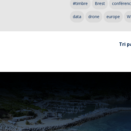
#timbre
Brest
conféren
data
drone
europe
W
Tri p