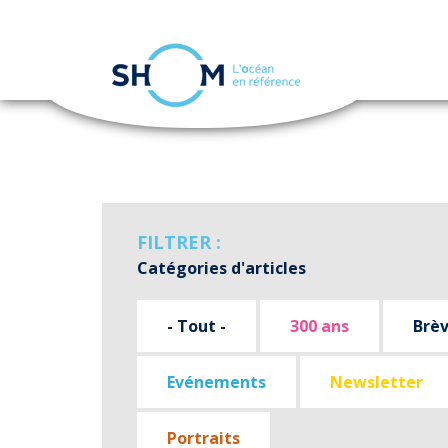
Panneau de gestion des cookies
Aller
au
contenu
principal
FILTRER :
Catégories d'articles
- Tout -
300 ans
Brè
Evénements
Newsletter
Portraits