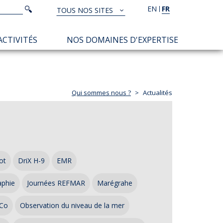
Rechercher
EN
FR
Rechercher
TOUS NOS SITES
TOUS
NOS
ACTIVITÉS
NOS DOMAINES D'EXPERTISE
SITES
Qui sommes nous ?
Actualités
ot
DriX H-9
EMR
aphie
Journées REFMAR
Marégrahe
Co
Observation du niveau de la mer